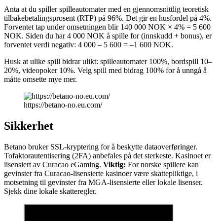
Anta at du spiller spilleautomater med en gjennomsnittlig teoretisk
tilbakebetalingsprosent (RTP) på 96%. Det gir en husfordel på 4%.
Forventet tap under omsetningen blir 140 000 NOK × 4% = 5 600
NOK. Siden du har 4 000 NOK å spille for (innskudd + bonus), er
forventet verdi negativ: 4 000 – 5 600 = –1 600 NOK.
Husk at ulike spill bidrar ulikt: spilleautomater 100%, bordspill 10–
20%, videopoker 10%. Velg spill med bidrag 100% for å unngå å
måtte omsette mye mer.
https://betano-no.eu.com/
Sikkerhet
Betano bruker SSL-kryptering for å beskytte dataoverføringer.
Tofaktorautentisering (2FA) anbefales på det sterkeste. Kasinoet er
lisensiert av Curacao eGaming.
Viktig:
For norske spillere kan
gevinster fra Curacao-lisensierte kasinoer være skattepliktige, i
motsetning til gevinster fra MGA-lisensierte eller lokale lisenser.
Sjekk dine lokale skatteregler.