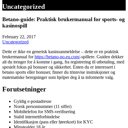
Uncategorized
Betano-guide: Praktisk brukermanual for sports- og
kasinospill
February 22, 2017
Uncategorized
Dette er ikke en generisk kasinoanmeldelse – dette er en praktisk
brukermanual for
https://betano-no.eu.com/
-spillere. Guiden dekker
alt du trenger for å komme i gang, fra registrering til utbetaling, med
spesielt fokus på bonuser og sikkerhet. Enten du er interessert i
betano sports eller bonuser, finner du trinnvise instruksjoner og
matematiske beregninger som hjelper deg å ta informerte valg.
Forutsetninger
Gyldig e-postadresse
Norsk personnummer (11 siffer)
Mobiltelefon for SMS-verifisering
Stabil internettforbindelse
Identifikasjon (pass eller førerkort) for KYC
Minstealder 18 år