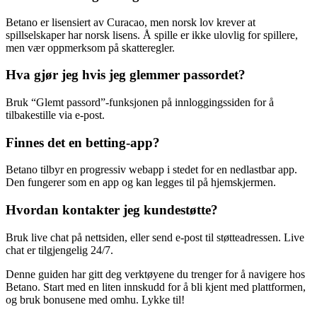
Betano er lisensiert av Curacao, men norsk lov krever at
spillselskaper har norsk lisens. Å spille er ikke ulovlig for spillere,
men vær oppmerksom på skatteregler.
Hva gjør jeg hvis jeg glemmer passordet?
Bruk “Glemt passord”-funksjonen på innloggingssiden for å
tilbakestille via e-post.
Finnes det en betting-app?
Betano tilbyr en progressiv webapp i stedet for en nedlastbar app.
Den fungerer som en app og kan legges til på hjemskjermen.
Hvordan kontakter jeg kundestøtte?
Bruk live chat på nettsiden, eller send e-post til støtteadressen. Live
chat er tilgjengelig 24/7.
Denne guiden har gitt deg verktøyene du trenger for å navigere hos
Betano. Start med en liten innskudd for å bli kjent med plattformen,
og bruk bonusene med omhu. Lykke til!