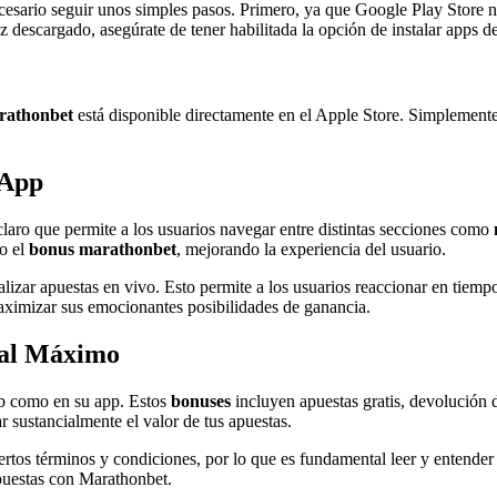
cesario seguir unos simples pasos. Primero, ya que Google Play Store no
z descargado, asegúrate de tener habilitada la opción de instalar apps d
rathonbet
está disponible directamente en el Apple Store. Simplemente 
 App
laro que permite a los usuarios navegar entre distintas secciones como
mo el
bonus marathonbet
, mejorando la experiencia del usuario.
ealizar apuestas en vivo. Esto permite a los usuarios reaccionar en tiemp
maximizar sus emocionantes posibilidades de ganancia.
 al Máximo
eb como en su app. Estos
bonuses
incluyen apuestas gratis, devolución 
 sustancialmente el valor de tus apuestas.
ertos términos y condiciones, por lo que es fundamental leer y entender 
puestas con Marathonbet.