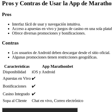
Pros y Contras de Usar la App de Maratho
Pros
Interfaz fácil de usar y navegación intuitiva.
Acceso a apuestas en vivo y juegos de casino en una sola plata
Ofrece diversas promociones y bonificaciones.
Contras
Los usuarios de Android deben descargar desde el sitio oficial.
Algunas promociones tienen restricciones geográficas.
Características
App Marathonbet
Disponibilidad
iOS y Android
✔️
Apuestas en Vivo
✔️
Bonificaciones
✔️
Casino Integrado
Sopa al Cliente
Chat en vivo, Correo electrónico