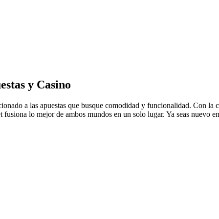
estas y Casino
cionado a las apuestas que busque comodidad y funcionalidad. Con la cap
t fusiona lo mejor de ambos mundos en un solo lugar. Ya seas nuevo en