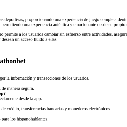
stas deportivas, proporcionando una experiencia de juego completa dent
 permitiendo una experiencia auténtica y emocionante desde su propio d
no permite a los usuarios cambiar sin esfuerzo entre actividades, asegu
 desean un acceso fluido a ellas.
rathonbet
ger la información y transacciones de los usuarios.
s de manera segura.
pp?
rectamente desde la app.
de crédito, transferencias bancarias y monederos electrónicos.
o para los hispanohablantes.