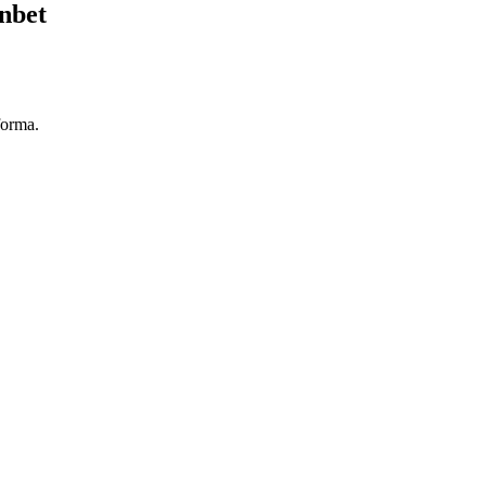
nbet
forma.