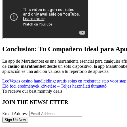
Conclusión: Tu Compañero Ideal para Apu
La app de Marathonbet es una herramienta esencial para cualquier afi
de
casino marathonbet
desde un solo dispositivo, la app Marathonbe
aplicación es una adición valiosa a tu repertorio de apuestas.
Post
LeoVegas casino handleiding: gratis spins en registratie stap voor stap
Élő foci eredmények követése – Teljes használati útmutató
navigation
To receive our best monthly deals
JOIN THE NEWSLETTER
Email Address