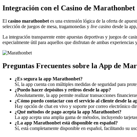
Integración con el Casino de Marathonbet
El
casino marathonbet
es una extensión lógica de la oferta de apue
selección de juegos de mesa, tragamonedas y
live casino
desde la app,
La integración transparente entre apuestas deportivas y juegos de casi
especialmente útil para aquellos que disfrutan de ambas experiencias y
Preguntas Frecuentes sobre la App de Ma
¿Es segura la app Marathonbet?
Sí, la app cuenta con múltiples medidas de seguridad para prote
¿Puedo hacer depósitos y retiros desde la app?
Absolutamente, la app permite realizar transacciones financiera
¿Cómo puedo contactar con el servicio al cliente desde la a
Hay opción de chat en vivo y soporte por correo electrónico di
¿Qué métodos de pago acepta la app Marathonbet?
La app acepta una amplia gama de métodos, incluyendo tarjetas 
¿La app Marathonbet está disponible en español?
Sí, está completamente disponible en español, facilitando su us