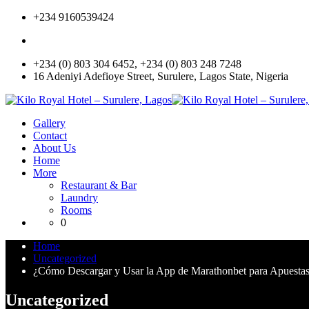
+234 9160539424
+234 (0) 803 304 6452, +234 (0) 803 248 7248
16 Adeniyi Adefioye Street, Surulere, Lagos State, Nigeria
Gallery
Contact
About Us
Home
More
Restaurant & Bar
Laundry
Rooms
0
Home
Uncategorized
¿Cómo Descargar y Usar la App de Marathonbet para Apuestas
Uncategorized