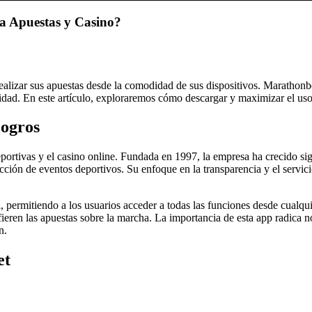
a Apuestas y Casino?
ealizar sus apuestas desde la comodidad de sus dispositivos. Marathonbe
cesidad. En este artículo, exploraremos cómo descargar y maximizar el us
Logros
ortivas y el casino online. Fundada en 1997, la empresa ha crecido si
ección de eventos deportivos. Su enfoque en la transparencia y el servi
permitiendo a los usuarios acceder a todas las funciones desde cualquie
fieren las apuestas sobre la marcha. La importancia de esta app radica 
n.
et