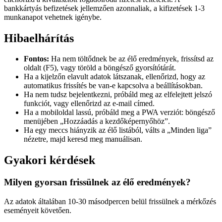
bankkártyás befizetések jellemzően azonnaliak, a kifizetések 1-3
munkanapot vehetnek igénybe.
Hibaelhárítás
Fontos:
Ha nem töltődnek be az élő eredmények, frissítsd az
oldalt (F5), vagy töröld a böngésző gyorsítótárát.
Ha a kijelzőn elavult adatok látszanak, ellenőrizd, hogy az
automatikus frissítés be van-e kapcsolva a beállításokban.
Ha nem tudsz bejelentkezni, próbáld meg az elfelejtett jelszó
funkciót, vagy ellenőrizd az e-mail címed.
Ha a mobiloldal lassú, próbáld meg a PWA verziót: böngésző
menüjében „Hozzáadás a kezdőképernyőhöz”.
Ha egy meccs hiányzik az élő listából, válts a „Minden liga”
nézetre, majd keresd meg manuálisan.
Gyakori kérdések
Milyen gyorsan frissülnek az élő eredmények?
Az adatok általában 10-30 másodpercen belül frissülnek a mérkőzés
eseményeit követően.