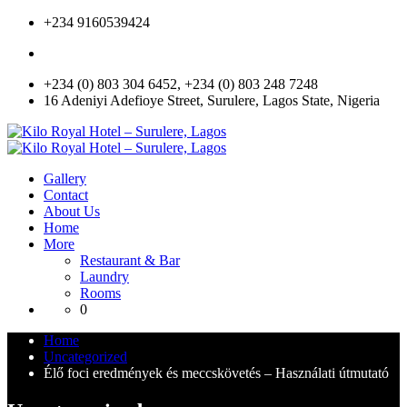
+234 9160539424
+234 (0) 803 304 6452, +234 (0) 803 248 7248
16 Adeniyi Adefioye Street, Surulere, Lagos State, Nigeria
Gallery
Contact
About Us
Home
More
Restaurant & Bar
Laundry
Rooms
0
Home
Uncategorized
Élő foci eredmények és meccskövetés – Használati útmutató