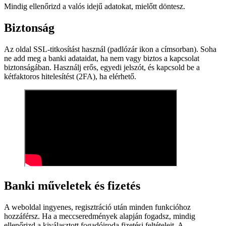
Mindig ellenőrizd a valós idejű adatokat, mielőtt döntesz.
Biztonság
Az oldal SSL-titkosítást használ (padlózár ikon a címsorban). Soha
ne add meg a banki adataidat, ha nem vagy biztos a kapcsolat
biztonságában. Használj erős, egyedi jelszót, és kapcsold be a
kétfaktoros hitelesítést (2FA), ha elérhető.
Banki műveletek és fizetés
A weboldal ingyenes, regisztráció után minden funkcióhoz
hozzáférsz. Ha a meccseredmények alapján fogadsz, mindig
ellenőrizd a kiválasztott fogadóiroda fizetési feltételeit. A