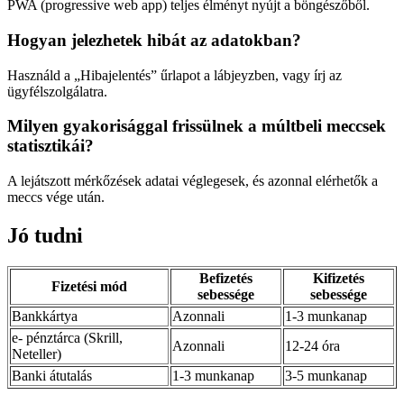
PWA (progressive web app) teljes élményt nyújt a böngészőből.
Hogyan jelezhetek hibát az adatokban?
Használd a „Hibajelentés” űrlapot a lábjeyzben, vagy írj az
ügyfélszolgálatra.
Milyen gyakorisággal frissülnek a múltbeli meccsek
statisztikái?
A lejátszott mérkőzések adatai véglegesek, és azonnal elérhetők a
meccs vége után.
Jó tudni
Befizetés
Kifizetés
Fizetési mód
sebessége
sebessége
Bankkártya
Azonnali
1-3 munkanap
e- pénztárca (Skrill,
Azonnali
12-24 óra
Neteller)
Banki átutalás
1-3 munkanap
3-5 munkanap