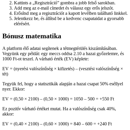
Kattints a „Regisztráció” gombra a jobb felső sarokban.
Add meg az e-mail címedet és válassz egy erős jelszót.
Erősítsd meg a regisztrációt a kapott levélben található linkkel.
Jelentkezz be, és állítsd be a kedvenc csapataidat a gyorsabb
elérésért.
Bónusz matematika
A platform élő adatai segítenek a tétmegtérülés kiszámításában.
Vegyünk egy példát: egy meccs oddsa 2.10 a hazai győzelemre, és
1000 Ft-ot teszel. A várható érték (EV) képlete:
EV = (nyerési valószínűség × kifizetés) – (vesztési valószínűség ×
tét)
Tegyük fel, hogy a statisztikák alapján a hazai csapat 50% eséllyel
nyer. Ekkor:
EV = (0,50 × 2100) – (0,50 × 1000) = 1050 – 500 = +550 Ft
Ez pozitív várható értéket mutat. Ha a valószínűség csak 40%,
akkor:
EV = (0,40 × 2100) – (0,60 × 1000) = 840 – 600 = +240 Ft