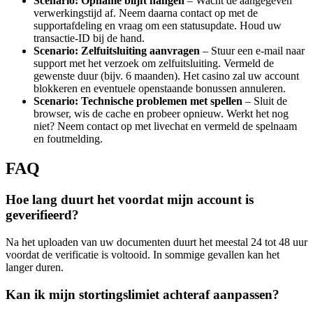
Scenario: Opname blijft hangen
– Wacht de aangegeven
verwerkingstijd af. Neem daarna contact op met de
supportafdeling en vraag om een statusupdate. Houd uw
transactie-ID bij de hand.
Scenario: Zelfuitsluiting aanvragen
– Stuur een e-mail naar
support met het verzoek om zelfuitsluiting. Vermeld de
gewenste duur (bijv. 6 maanden). Het casino zal uw account
blokkeren en eventuele openstaande bonussen annuleren.
Scenario: Technische problemen met spellen
– Sluit de
browser, wis de cache en probeer opnieuw. Werkt het nog
niet? Neem contact op met livechat en vermeld de spelnaam
en foutmelding.
FAQ
Hoe lang duurt het voordat mijn account is
geverifieerd?
Na het uploaden van uw documenten duurt het meestal 24 tot 48 uur
voordat de verificatie is voltooid. In sommige gevallen kan het
langer duren.
Kan ik mijn stortingslimiet achteraf aanpassen?