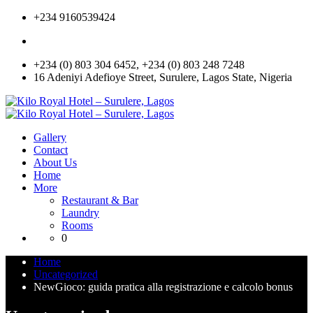
+234 9160539424
+234 (0) 803 304 6452, +234 (0) 803 248 7248
16 Adeniyi Adefioye Street, Surulere, Lagos State, Nigeria
Gallery
Contact
About Us
Home
More
Restaurant & Bar
Laundry
Rooms
0
Home
Uncategorized
NewGioco: guida pratica alla registrazione e calcolo bonus