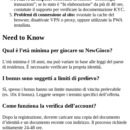
transazioni”; se lo stato è “In elaborazione” da più di 48 ore,
contattate il supporto per verificare la documentazione KYC.
Problemi di connessione al sito:
svuotate la cache del
browser, disattivate VPN o proxy, oppure utilizzate la PWA
installata.
Need to Know
Qual è l’età minima per giocare su NewGioco?
L’età minima è 18 anni, ma può variare in base alle leggi del paese
di residenza. È necessario verificare la propria identità.
I bonus sono soggetti a limiti di prelievo?
Sì, spesso i bonus hanno un limite massimo di vincita prelevabile
(es. 10x il bonus). Leggete sempre i termini specifici dell’offerta.
Come funziona la verifica dell’account?
Dopo la registrazione, dovrete caricare una copia del documento
d’identità e un documento recente con indirizzo. Il processo richiede
solitamente 24-48 ore.