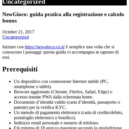
Uncategorized
NewGioco: guida pratica alla registrazione e calcolo
bonus
October 21, 2017
Uncategorized
Iniziare con
https://newgioco.co.it/
è semplice una volta che si
conoscono i passaggi: questa guida vi accompagna in ognuno di
essi.
Prerequisiti
Un dispositivo con connessione Internet stabile (PC,
smartphone o tablet).
Browser aggiornato (Chrome, Firefox, Safari, Edge) o
accesso tramite PWA dalla schermata home.
Documento d’identità valido (carta d’identità, passaporto o
patente) per la verifica KYC.
Un metodo di pagamento elettronico (carta di credito/debito,
portafoglio elettronico o bonifico).
Indirizzo email personale e numero di telefono.
Età minima di 18 anni (o maggiore secondo la giurisdizione