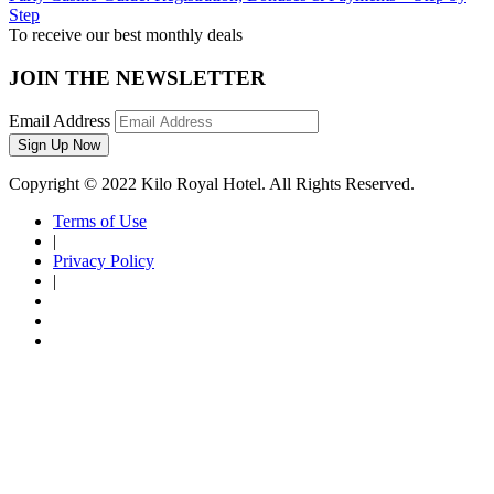
navigation
Step
To receive our best monthly deals
JOIN THE NEWSLETTER
Email Address
Copyright © 2022 Kilo Royal Hotel. All Rights Reserved.
Terms of Use
|
Privacy Policy
|