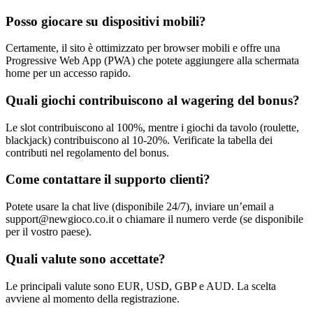
Posso giocare su dispositivi mobili?
Certamente, il sito è ottimizzato per browser mobili e offre una
Progressive Web App (PWA) che potete aggiungere alla schermata
home per un accesso rapido.
Quali giochi contribuiscono al wagering del bonus?
Le slot contribuiscono al 100%, mentre i giochi da tavolo (roulette,
blackjack) contribuiscono al 10-20%. Verificate la tabella dei
contributi nel regolamento del bonus.
Come contattare il supporto clienti?
Potete usare la chat live (disponibile 24/7), inviare un’email a
support@newgioco.co.it o chiamare il numero verde (se disponibile
per il vostro paese).
Quali valute sono accettate?
Le principali valute sono EUR, USD, GBP e AUD. La scelta
avviene al momento della registrazione.