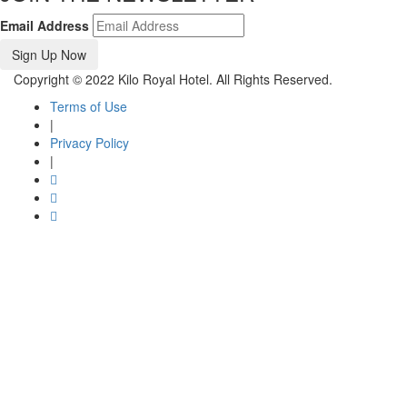
Email Address
Copyright © 2022 Kilo Royal Hotel. All Rights Reserved.
Terms of Use
|
Privacy Policy
|