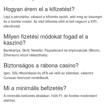
Hogyan érem el a kifizetést?
Lépj a pénztárba, válaszd a kifizetés opciót, add meg az összeget
és a fizetési módot. Az első kifizetés előtt el kell végezni a KYC-
ellenőrzést.
Milyen fizetési módokat fogad el a
kaszinó?
Bankkártya, Skrill, Neteller, Paysafecard és kriptovaluták (Bitcoin,
Ethereum) közül választhatsz.
Biztonságos a rabona casino?
Igen, SSL-titkosítással és 2FA-val védi az adatokat, valamint
Curacao-licenccel rendelkezik.
Mi a minimális befizetés?
A minimális befizetés általában 1000 Ft, de fizetési módonként
eltérhet.