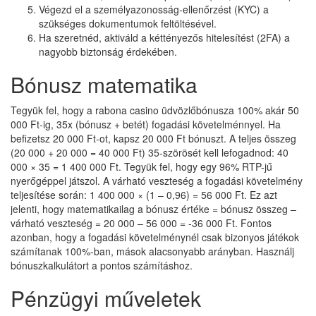
Végezd el a személyazonosság-ellenőrzést (KYC) a
szükséges dokumentumok feltöltésével.
Ha szeretnéd, aktiváld a kéttényezős hitelesítést (2FA) a
nagyobb biztonság érdekében.
Bónusz matematika
Tegyük fel, hogy a rabona casino üdvözlőbónusza 100% akár 50
000 Ft-ig, 35x (bónusz + betét) fogadási követelménnyel. Ha
befizetsz 20 000 Ft-ot, kapsz 20 000 Ft bónuszt. A teljes összeg
(20 000 + 20 000 = 40 000 Ft) 35-szörösét kell lefogadnod: 40
000 × 35 = 1 400 000 Ft. Tegyük fel, hogy egy 96% RTP-jű
nyerőgéppel játszol. A várható veszteség a fogadási követelmény
teljesítése során: 1 400 000 × (1 – 0,96) = 56 000 Ft. Ez azt
jelenti, hogy matematikailag a bónusz értéke = bónusz összeg –
várható veszteség = 20 000 – 56 000 = -36 000 Ft. Fontos
azonban, hogy a fogadási követelménynél csak bizonyos játékok
számítanak 100%-ban, mások alacsonyabb arányban. Használj
bónuszkalkulátort a pontos számításhoz.
Pénzügyi műveletek