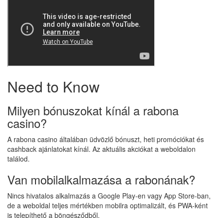
Need to Know
Milyen bónuszokat kínál a rabona
casino?
A rabona casino általában üdvözlő bónuszt, heti promóciókat és
cashback ajánlatokat kínál. Az aktuális akciókat a weboldalon
találod.
Van mobilalkalmazása a rabonának?
Nincs hivatalos alkalmazás a Google Play-en vagy App Store-ban,
de a weboldal teljes mértékben mobilra optimalizált, és PWA-ként
is telepíthető a böngésződből.