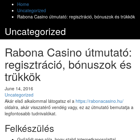
Home
Uncategorized
Rabona Casino útmutató: regisztráció, bónuszok és trükkök
Uncategorized
Rabona Casino útmutató:
regisztráció, bónuszok és
trükkök
June 14, 2016
Uncategorized
Akár első alkalommal látogatsz el a
https://rabonacasino.hu/
oldalra, akár visszatérő vendég vagy, ez az útmutató bemutatja a
legfontosabb tudnivalókat.
Felkészülés
Győződj meg róla, hogy stabil internetkapcsolattal