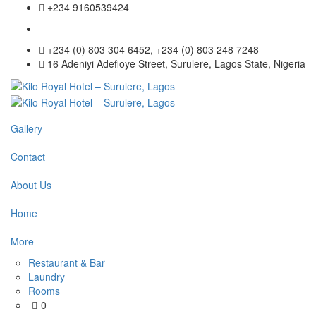
+234 9160539424
+234 (0) 803 304 6452, +234 (0) 803 248 7248
16 Adeniyi Adefioye Street, Surulere, Lagos State, Nigeria
Gallery
Contact
About Us
Home
More
Restaurant & Bar
Laundry
Rooms
0