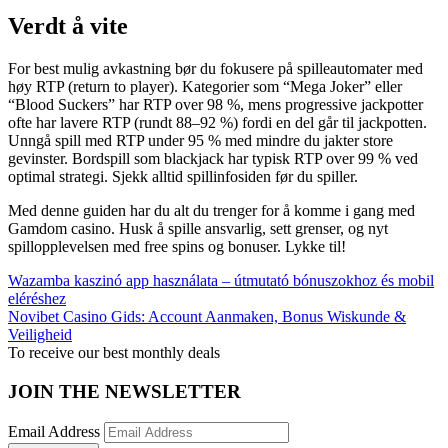
Verdt å vite
For best mulig avkastning bør du fokusere på spilleautomater med
høy RTP (return to player). Kategorier som “Mega Joker” eller
“Blood Suckers” har RTP over 98 %, mens progressive jackpotter
ofte har lavere RTP (rundt 88–92 %) fordi en del går til jackpotten.
Unngå spill med RTP under 95 % med mindre du jakter store
gevinster. Bordspill som blackjack har typisk RTP over 99 % ved
optimal strategi. Sjekk alltid spillinfosiden før du spiller.
Med denne guiden har du alt du trenger for å komme i gang med
Gamdom casino. Husk å spille ansvarlig, sett grenser, og nyt
spillopplevelsen med free spins og bonuser. Lykke til!
Post
Wazamba kaszinó app használata – útmutató bónuszokhoz és mobil
eléréshez
navigation
Novibet Casino Gids: Account Aanmaken, Bonus Wiskunde &
Veiligheid
To receive our best monthly deals
JOIN THE NEWSLETTER
Email Address