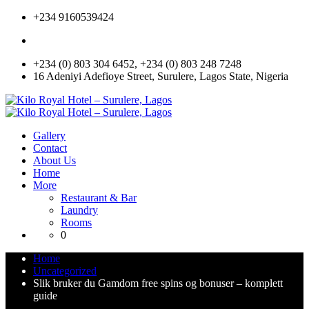
+234 9160539424
+234 (0) 803 304 6452, +234 (0) 803 248 7248
16 Adeniyi Adefioye Street, Surulere, Lagos State, Nigeria
Gallery
Contact
About Us
Home
More
Restaurant & Bar
Laundry
Rooms
0
Home
Uncategorized
Slik bruker du Gamdom free spins og bonuser – komplett
guide