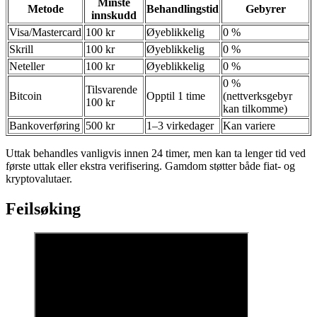
Minste
Metode
Behandlingstid
Gebyrer
innskudd
Visa/Mastercard
100 kr
Øyeblikkelig
0 %
Skrill
100 kr
Øyeblikkelig
0 %
Neteller
100 kr
Øyeblikkelig
0 %
0 %
Tilsvarende
Bitcoin
Opptil 1 time
(nettverksgebyr
100 kr
kan tilkomme)
Bankoverføring
500 kr
1–3 virkedager
Kan variere
Uttak behandles vanligvis innen 24 timer, men kan ta lenger tid ved
første uttak eller ekstra verifisering. Gamdom støtter både fiat- og
kryptovalutaer.
Feilsøking