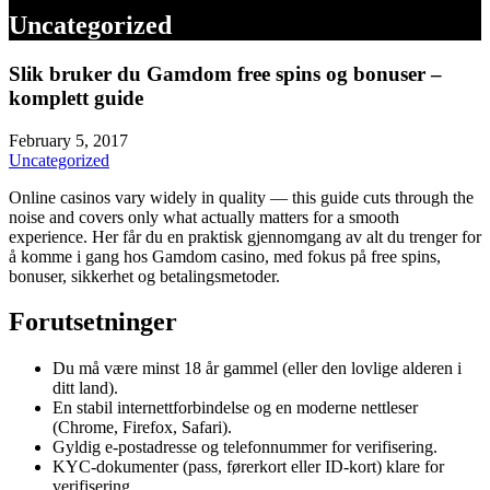
Uncategorized
Slik bruker du Gamdom free spins og bonuser –
komplett guide
February 5, 2017
Uncategorized
Online casinos vary widely in quality — this guide cuts through the
noise and covers only what actually matters for a smooth
experience. Her får du en praktisk gjennomgang av alt du trenger for
å komme i gang hos Gamdom casino, med fokus på free spins,
bonuser, sikkerhet og betalingsmetoder.
Forutsetninger
Du må være minst 18 år gammel (eller den lovlige alderen i
ditt land).
En stabil internettforbindelse og en moderne nettleser
(Chrome, Firefox, Safari).
Gyldig e-postadresse og telefonnummer for verifisering.
KYC-dokumenter (pass, førerkort eller ID-kort) klare for
verifisering.