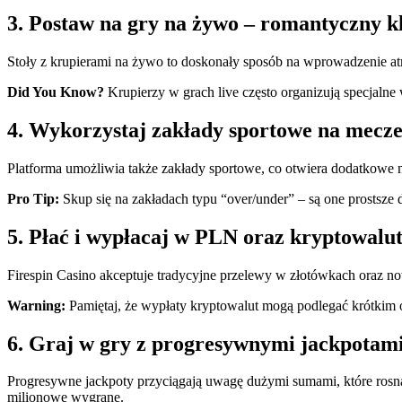
3. Postaw na gry na żywo – romantyczny k
Stoły z krupierami na żywo to doskonały sposób na wprowadzenie atm
Did You Know?
Krupierzy w grach live często organizują specjalne
4. Wykorzystaj zakłady sportowe na mecz
Platforma umożliwia także zakłady sportowe, co otwiera dodatkowe m
Pro Tip:
Skup się na zakładach typu “over/under” – są one prostsze 
5. Płać i wypłacaj w PLN oraz kryptowalu
Firespin Casino akceptuje tradycyjne przelewy w złotówkach oraz n
Warning:
Pamiętaj, że wypłaty kryptowalut mogą podlegać krótkim o
6. Graj w gry z progresywnymi jackpotam
Progresywne jackpoty przyciągają uwagę dużymi sumami, które rosną 
milionowe wygrane.