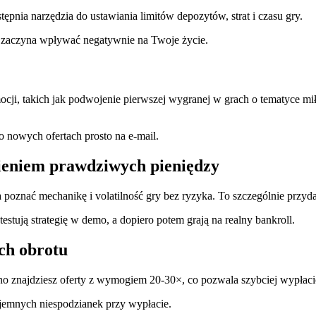
ępnia narzędzia do ustawiania limitów depozytów, strat i czasu gry.
ra zaczyna wpływać negatywnie na Twoje życie.
cji, takich jak podwojenie pierwszej wygranej w grach o tematyce miło
 nowych ofertach prosto na e‑mail.
wieniem prawdziwych pieniędzy
poznać mechanikę i volatilność gry bez ryzyka. To szczególnie przyd
estują strategię w demo, a dopiero potem grają na realny bankroll.
ch obrotu
o znajdziesz oferty z wymogiem 20‑30×, co pozwala szybciej wypłac
jemnych niespodzianek przy wypłacie.