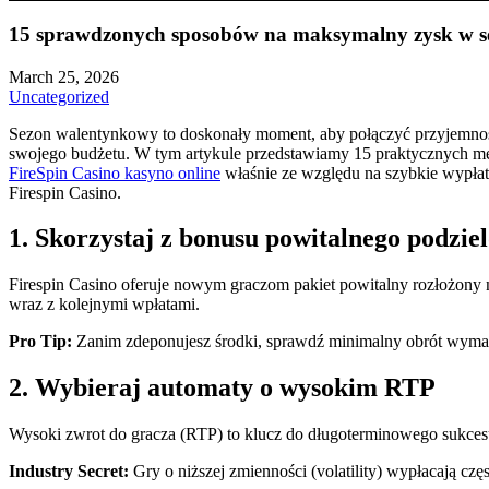
15 sprawdzonych sposobów na maksymalny zysk w s
March 25, 2026
Uncategorized
Sezon walentynkowy to doskonały moment, aby połączyć przyjemność
swojego budżetu. W tym artykule przedstawiamy 15 praktycznych meto
FireSpin Casino kasyno online
właśnie ze względu na szybkie wypłaty,
Firespin Casino.
1. Skorzystaj z bonusu powitalnego podzie
Firespin Casino oferuje nowym graczom pakiet powitalny rozłożony n
wraz z kolejnymi wpłatami.
Pro Tip:
Zanim zdeponujesz środki, sprawdź minimalny obrót wyma
2. Wybieraj automaty o wysokim RTP
Wysoki zwrot do gracza (RTP) to klucz do długoterminowego sukces
Industry Secret:
Gry o niższej zmienności (volatility) wypłacają cz