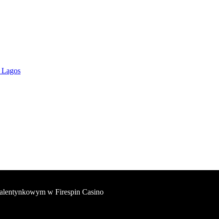
alentynkowym w Firespin Casino