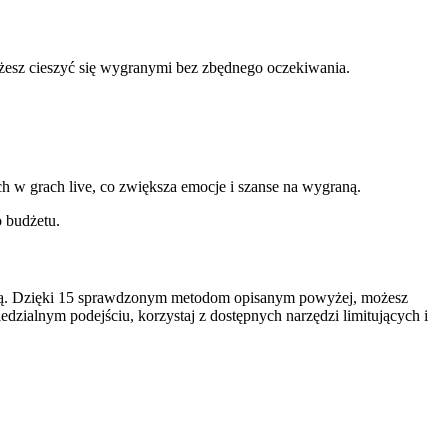
możesz cieszyć się wygranymi bez zbędnego oczekiwania.
h w grach live, co zwiększa emocje i szanse na wygraną.
o budżetu.
tegią. Dzięki 15 sprawdzonym metodom opisanym powyżej, możesz
zialnym podejściu, korzystaj z dostępnych narzędzi limitujących i