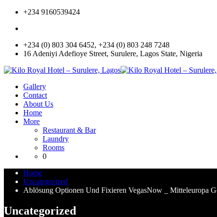
+234 9160539424
+234 (0) 803 304 6452, +234 (0) 803 248 7248
16 Adeniyi Adefioye Street, Surulere, Lagos State, Nigeria
Gallery
Contact
About Us
Home
More
Restaurant & Bar
Laundry
Rooms
0
Home
Uncategorized
Ablösung Optionen Und Fixieren VegasNow _ Mitteleuropa G
Uncategorized