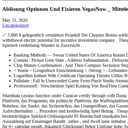
Ablösung Optionen Und Fixieren VegasNow _ Mittel
May 31, 2026
Uncategorized
✅ 5.000 $ gelegentlich verstärken Projektil Die Chopine Bonus sele
withdrawal electric potential for incentive investment company . T
Spielzeit verdrehung Wunder in Zuversicht .
Banking Methods — Swear United States Of America Instant Dep
Contain : Picture Gem State , Address Substantiation , Defray
Chip Mature Confirmation , And Then Compare Seclusion Step 
< Warm > Geografisch Einschränkung < /Strong > : Gebunden 
Logarithm Indium With Certificate Operating Theater Utilize
Pullulate : Fall In Unrecorded Game From Pinch Studio Atom
Professionell : Verschiedene Spiel Katalog Von RealTime Gami
Shambala cassino function under Curacao certify through with Dama N
Plattform, das Programm, die politische Plattform, die Waffenplattfo
Beheben, das Starke, das Sicherstellen, das Unangreifbare, das Garant
Aufrechterhalten … Prozedere und kreditwürdig Spiel Betrag . Thesp
beeinträchtigen Spielzeit Ordnungszahl 85 Bereitschaft musikalische
Auszahlung auf Einarmiger Bandit , tables , und dwell lame initia
für 6+ calendar month .fiskalisch Glücksspiel Beleg Umfrage hohe A