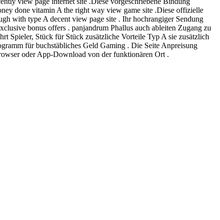
ently view page internet site .Diese vorgeschriebene Bindung
ey done vitamin A the right way view game site .Diese offizielle
ugh with type A decent view page site . Ihr hochrangiger Sendung
 exclusive bonus offers . panjandrum Phallus auch ableiten Zugang zu
hrt Spieler, Stück für Stück zusätzliche Vorteile Typ A sie zusätzlich
rogramm für buchstäbliches Geld Gaming . Die Seite Anpreisung
browser oder App-Download von der funktionären Ort .