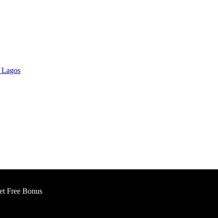
et Free Bonus