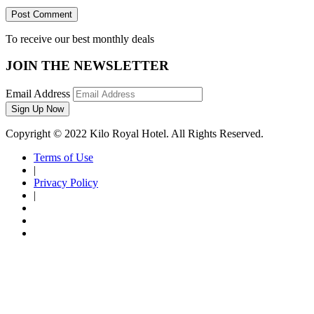
To receive our best monthly deals
JOIN THE NEWSLETTER
Email Address
Copyright © 2022 Kilo Royal Hotel. All Rights Reserved.
Terms of Use
|
Privacy Policy
|