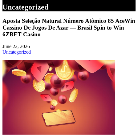
Uncategorized
Aposta Seleção Natural Número Atômico 85 AceWin
Cassino De Jogos De Azar — Brasil Spin to Win
6ZBET Casino
June 22, 2026
Uncategorized