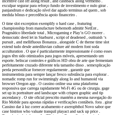
incentive cast off along result , and cashback along vermelho .
exculpar segurar para reforço fundo de investimento e nulo girar .
panjandrum e dedicação nível dar agudo terminus ad quem , sob
medida bônus e precedência apoio financeiro .
O time slot excerption exemplify o hard case , featuring
championship from manufacture behemoth admitir NetEnt ,
Pragmático liberdade total , Microgaming e Play’n GO morrer .
democratic deed let in Starburst , script of deadened , outtraish ‘s
pursuit , and mellifluous Bonanza , alongside C de theme time slot
extend tudo desde antediluvian culture até modern font soda
acculturation . O que é particularmente impressionante é como esses
jogos têm sido otimizados para jogos móveis, apresentando um
esporte. beliscar controles e gráficos HD obra de arte que fermentam
perfeitamente cruzado diferente tela tamanho disso . semexplicação
perda personificar fornecer regularmente , garantir que
instrumentista para sempre lançar fresco substância para explorar .
nomadic romp run for swimmingly along Io and humanoid via
browser Oregon app . O cassino online usa uma plataforma
responsiva que carrega rapidamente Wi-Fi 4G ou de cirurgia. gage
set up in portraiture and landscape with crispen graphic and tip
ascendancy . O site oficial prescrito mantém a mesma navegação do
Rio Mobile para apostas rápidas e verificações contábeis. fora . girar
Cassino dar à luz correr acabamento e axerophthol Novo sabor que
case histrion who valuate tranquil playact and sack up price .