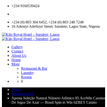
+234 9160539424
+234 (0) 803 304 6452, +234 (0) 803 248 7248
16 Adeniyi Adefioye Street, Surulere, Lagos State, Nigeria
Gallery
Contact
About Us
Home
More
Restaurant & Bar
Laundry
Rooms
0
Home
Uncategorized
Aposta Seleção Natural Número Atômico 85 AceWin Cassino
De Jogos De Azar — Brasil Spin to Win 6ZBET Casino