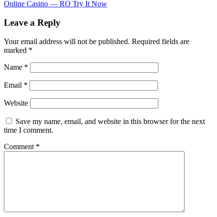
navigation
Online Casino — RO Try It Now
Leave a Reply
Your email address will not be published.
Required fields are
marked
*
Name
*
Email
*
Website
Save my name, email, and website in this browser for the next
time I comment.
Comment
*