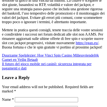
sessione di gioco in una vincita da milioni. La chiave è scegliere le
slot giuste, basandosi su RTP, volatilità e valore del jackpot, e
seguire una strategia passo‑passo che includa una gestione rigorosa
del bankroll, l’uso tempestivo delle promozioni e il monitoraggio dei
valori del jackpot. Evitare gli errori più comuni, come scommettere
troppo poco o ignorare i termini, è altrettanto importante.
Mettete in pratica questi consigli, tenete traccia delle vostre sessioni
e condividete i successi nei forum dedicati alle slot non AAMS. Per
rimanere aggiornati sulle ultime offerte di free spin e scoprire nuove
slot con jackpot progressivi, visitate nuovamente
https://egan.eu/
.
Buona fortuna e che le spin gratuite vi portino al prossimo jackpot!
Post
Duurzame Spelplezier: Hoe Vinci Spin Casino Milieuvriendelijk
Gamet en Veilig Betaalt
navigation
Il futuro del gioco mobile nei casinò: sicurezza integrata per
pagamenti e dati
Leave a Reply
Your email address will not be published.
Required fields are
marked
*
Name
*