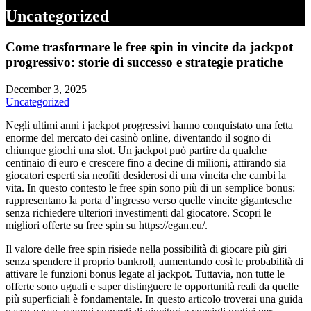
Uncategorized
Come trasformare le free spin in vincite da jackpot
progressivo: storie di successo e strategie pratiche
December 3, 2025
Uncategorized
Negli ultimi anni i jackpot progressivi hanno conquistato una fetta
enorme del mercato dei casinò online, diventando il sogno di
chiunque giochi una slot. Un jackpot può partire da qualche
centinaio di euro e crescere fino a decine di milioni, attirando sia
giocatori esperti sia neofiti desiderosi di una vincita che cambi la
vita. In questo contesto le free spin sono più di un semplice bonus:
rappresentano la porta d’ingresso verso quelle vincite gigantesche
senza richiedere ulteriori investimenti dal giocatore. Scopri le
migliori offerte su free spin su https://egan.eu/.
Il valore delle free spin risiede nella possibilità di giocare più giri
senza spendere il proprio bankroll, aumentando così le probabilità di
attivare le funzioni bonus legate al jackpot. Tuttavia, non tutte le
offerte sono uguali e saper distinguere le opportunità reali da quelle
più superficiali è fondamentale. In questo articolo troverai una guida