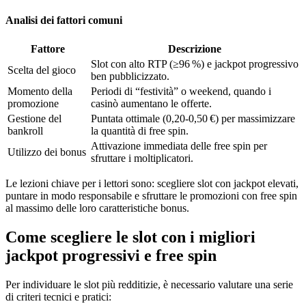
Analisi dei fattori comuni
Fattore
Descrizione
Slot con alto RTP (≥96 %) e jackpot progressivo
Scelta del gioco
ben pubblicizzato.
Momento della
Periodi di “festività” o weekend, quando i
promozione
casinò aumentano le offerte.
Gestione del
Puntata ottimale (0,20‑0,50 €) per massimizzare
bankroll
la quantità di free spin.
Attivazione immediata delle free spin per
Utilizzo dei bonus
sfruttare i moltiplicatori.
Le lezioni chiave per i lettori sono: scegliere slot con jackpot elevati,
puntare in modo responsabile e sfruttare le promozioni con free spin
al massimo delle loro caratteristiche bonus.
Come scegliere le slot con i migliori
jackpot progressivi e free spin
Per individuare le slot più redditizie, è necessario valutare una serie
di criteri tecnici e pratici: