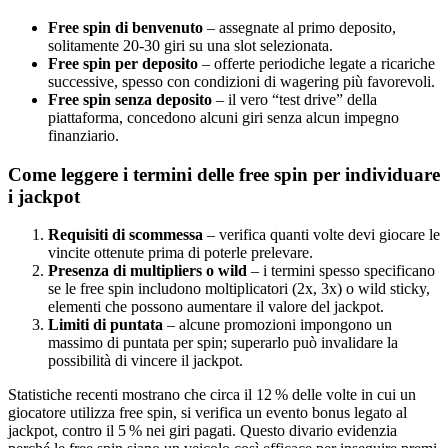
Free spin di benvenuto
– assegnate al primo deposito,
solitamente 20‑30 giri su una slot selezionata.
Free spin per deposito
– offerte periodiche legate a ricariche
successive, spesso con condizioni di wagering più favorevoli.
Free spin senza deposito
– il vero “test drive” della
piattaforma, concedono alcuni giri senza alcun impegno
finanziario.
Come leggere i termini delle free spin per individuare
i jackpot
Requisiti di scommessa
– verifica quanti volte devi giocare le
vincite ottenute prima di poterle prelevare.
Presenza di multipliers o wild
– i termini spesso specificano
se le free spin includono moltiplicatori (2x, 3x) o wild sticky,
elementi che possono aumentare il valore del jackpot.
Limiti di puntata
– alcune promozioni impongono un
massimo di puntata per spin; superarlo può invalidare la
possibilità di vincere il jackpot.
Statistiche recenti mostrano che circa il 12 % delle volte in cui un
giocatore utilizza free spin, si verifica un evento bonus legato al
jackpot, contro il 5 % nei giri pagati. Questo divario evidenzia