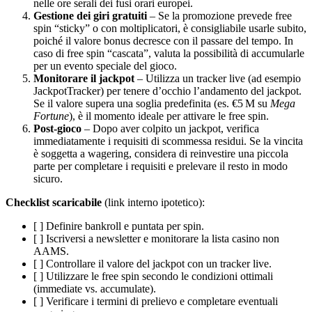
nelle ore serali dei fusi orari europei.
Gestione dei giri gratuiti
– Se la promozione prevede free
spin “sticky” o con moltiplicatori, è consigliabile usarle subito,
poiché il valore bonus decresce con il passare del tempo. In
caso di free spin “cascata”, valuta la possibilità di accumularle
per un evento speciale del gioco.
Monitorare il jackpot
– Utilizza un tracker live (ad esempio
JackpotTracker) per tenere d’occhio l’andamento del jackpot.
Se il valore supera una soglia predefinita (es. €5 M su
Mega
Fortune
), è il momento ideale per attivare le free spin.
Post‑gioco
– Dopo aver colpito un jackpot, verifica
immediatamente i requisiti di scommessa residui. Se la vincita
è soggetta a wagering, considera di reinvestire una piccola
parte per completare i requisiti e prelevare il resto in modo
sicuro.
Checklist scaricabile
(link interno ipotetico):
[ ] Definire bankroll e puntata per spin.
[ ] Iscriversi a newsletter e monitorare la lista casino non
AAMS.
[ ] Controllare il valore del jackpot con un tracker live.
[ ] Utilizzare le free spin secondo le condizioni ottimali
(immediate vs. accumulate).
[ ] Verificare i termini di prelievo e completare eventuali