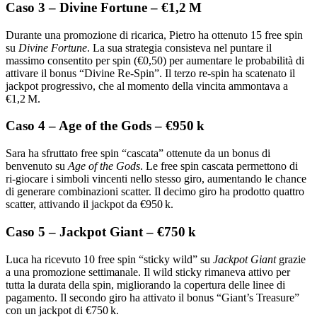
Caso 3 – Divine Fortune – €1,2 M
Durante una promozione di ricarica, Pietro ha ottenuto 15 free spin
su
Divine Fortune
. La sua strategia consisteva nel puntare il
massimo consentito per spin (€0,50) per aumentare le probabilità di
attivare il bonus “Divine Re‑Spin”. Il terzo re‑spin ha scatenato il
jackpot progressivo, che al momento della vincita ammontava a
€1,2 M.
Caso 4 – Age of the Gods – €950 k
Sara ha sfruttato free spin “cascata” ottenute da un bonus di
benvenuto su
Age of the Gods
. Le free spin cascata permettono di
ri‑giocare i simboli vincenti nello stesso giro, aumentando le chance
di generare combinazioni scatter. Il decimo giro ha prodotto quattro
scatter, attivando il jackpot da €950 k.
Caso 5 – Jackpot Giant – €750 k
Luca ha ricevuto 10 free spin “sticky wild” su
Jackpot Giant
grazie
a una promozione settimanale. Il wild sticky rimaneva attivo per
tutta la durata della spin, migliorando la copertura delle linee di
pagamento. Il secondo giro ha attivato il bonus “Giant’s Treasure”
con un jackpot di €750 k.