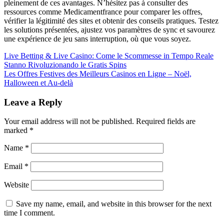
pleinement de ces avantages. N’hésitez pas à consulter des
ressources comme Medicamentfrance pour comparer les offres,
vérifier la légitimité des sites et obtenir des conseils pratiques. Testez
les solutions présentées, ajustez vos paramètres de sync et savourez
une expérience de jeu sans interruption, où que vous soyez.
Post
Live Betting & Live Casino: Come le Scommesse in Tempo Reale
Stanno Rivoluzionando le Gratis Spins
navigation
Les Offres Festives des Meilleurs Casinos en Ligne – Noël,
Halloween et Au‑delà
Leave a Reply
Your email address will not be published.
Required fields are
marked
*
Name
*
Email
*
Website
Save my name, email, and website in this browser for the next
time I comment.