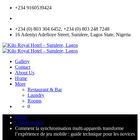
+234 9160539424
+234 (0) 803 304 6452, +234 (0) 803 248 7248
16 Adeniyi Adefioye Street, Surulere, Lagos State, Nigeria
Gallery
Contact
About Us
Home
More
Restaurant & Bar
Laundry
Rooms
0
Home
Uncategorized
Comment la synchronisation multi‑appareils transforme
l’expérience de jeu mobile : guide technique pour les novices