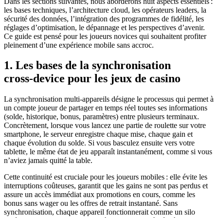
Dans les sections suivantes, nous aborderons huit aspects essentiels :
les bases techniques, l’architecture cloud, les opérateurs leaders, la
sécurité des données, l’intégration des programmes de fidélité, les
réglages d’optimisation, le dépannage et les perspectives d’avenir.
Ce guide est pensé pour les joueurs novices qui souhaitent profiter
pleinement d’une expérience mobile sans accroc.
1. Les bases de la synchronisation
cross‑device pour les jeux de casino
La synchronisation multi‑appareils désigne le processus qui permet à
un compte joueur de partager en temps réel toutes ses informations
(solde, historique, bonus, paramètres) entre plusieurs terminaux.
Concrètement, lorsque vous lancez une partie de roulette sur votre
smartphone, le serveur enregistre chaque mise, chaque gain et
chaque évolution du solde. Si vous basculez ensuite vers votre
tablette, le même état de jeu apparaît instantanément, comme si vous
n’aviez jamais quitté la table.
Cette continuité est cruciale pour les joueurs mobiles : elle évite les
interruptions coûteuses, garantit que les gains ne sont pas perdus et
assure un accès immédiat aux promotions en cours, comme les
bonus sans wager ou les offres de retrait instantané. Sans
synchronisation, chaque appareil fonctionnerait comme un silo