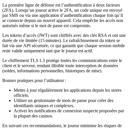
La première ligne de défense est l’authentification à deux facteurs
(2FA). Lorsqu’un joueur active le 2FA, un code unique est envoyé
par SMS ou via une application d’authentification chaque fois qu’il
se connecte depuis un nouvel appareil. Cela empêche les accès non
autorisés même si le mot de passe est compromis.
Les tokens d’accès (JWT) sont chiffrés avec des clés RSA et ont une
durée de vie limitée (15 minutes). Le rafraîchissement du token se
fait via une API sécurisée, ce qui garantit que chaque session mobile
reste valide uniquement tant que le joueur est actif.
Le chiffrement TLS 1.3 protège toutes les communications entre le
client et le serveur, rendant illisible toute interception de données
(soldes, informations personnelles, historiques de mise).
Bonnes pratiques pour l’utilisateur :
Mettre à jour régulièrement les applications depuis les stores
officiels.
Utiliser un gestionnaire de mots de passe pour créer des
identifiants uniques et complexes.
Activer les notifications de connexion suspecte proposées par
la plupart des casinos.
En suivant ces recommandations, le joueur minimise les risques de