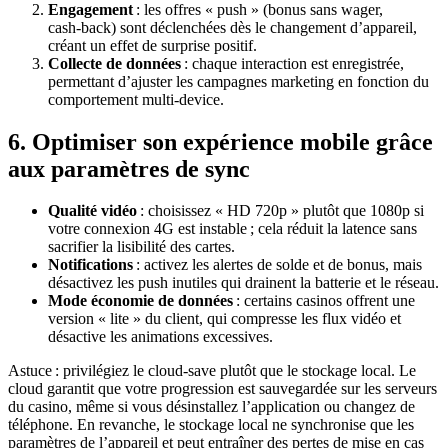
Engagement
: les offres « push » (bonus sans wager,
cash‑back) sont déclenchées dès le changement d’appareil,
créant un effet de surprise positif.
Collecte de données
: chaque interaction est enregistrée,
permettant d’ajuster les campagnes marketing en fonction du
comportement multi‑device.
6. Optimiser son expérience mobile grâce
aux paramètres de sync
Qualité vidéo
: choisissez « HD 720p » plutôt que 1080p si
votre connexion 4G est instable ; cela réduit la latence sans
sacrifier la lisibilité des cartes.
Notifications
: activez les alertes de solde et de bonus, mais
désactivez les push inutiles qui drainent la batterie et le réseau.
Mode économie de données
: certains casinos offrent une
version « lite » du client, qui compresse les flux vidéo et
désactive les animations excessives.
Astuce : privilégiez le cloud‑save plutôt que le stockage local. Le
cloud garantit que votre progression est sauvegardée sur les serveurs
du casino, même si vous désinstallez l’application ou changez de
téléphone. En revanche, le stockage local ne synchronise que les
paramètres de l’appareil et peut entraîner des pertes de mise en cas