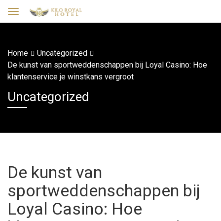
Home
Uncategorized
De kunst van sportweddenschappen bij Loyal Casino: Hoe
klantenservice je winstkans vergroot
Uncategorized
De kunst van
sportweddenschappen bij
Loyal Casino: Hoe