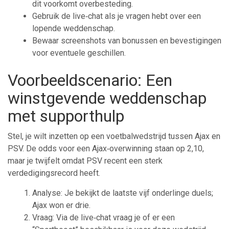
dit voorkomt overbesteding.
Gebruik de live‑chat als je vragen hebt over een
lopende weddenschap.
Bewaar screenshots van bonussen en bevestigingen
voor eventuele geschillen.
Voorbeeldscenario: Een
winstgevende weddenschap
met supporthulp
Stel, je wilt inzetten op een voetbalwedstrijd tussen Ajax en
PSV. De odds voor een Ajax‑overwinning staan op 2,10,
maar je twijfelt omdat PSV recent een sterk
verdedigingsrecord heeft.
Analyse: Je bekijkt de laatste vijf onderlinge duels;
Ajax won er drie.
Vraag: Via de live‑chat vraag je of er een