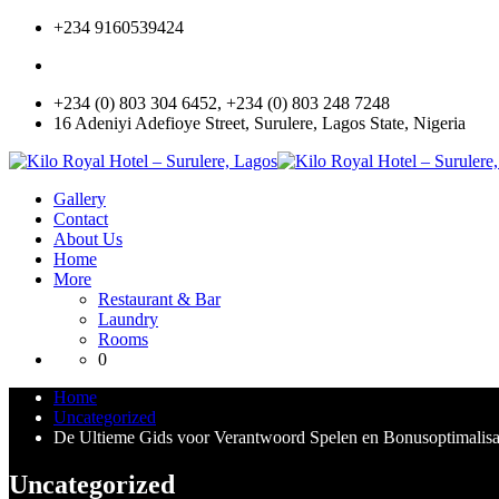
+234 9160539424
+234 (0) 803 304 6452, +234 (0) 803 248 7248
16 Adeniyi Adefioye Street, Surulere, Lagos State, Nigeria
Gallery
Contact
About Us
Home
More
Restaurant & Bar
Laundry
Rooms
0
Home
Uncategorized
De Ultieme Gids voor Verantwoord Spelen en Bonusoptimalisa
Uncategorized