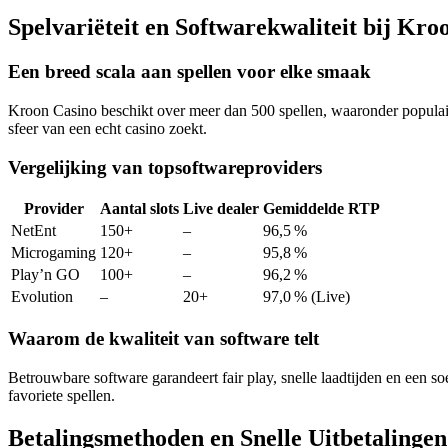
Spelvariëteit en Softwarekwaliteit bij Kro
Een breed scala aan spellen voor elke smaak
Kroon Casino beschikt over meer dan 500 spellen, waaronder populair
sfeer van een echt casino zoekt.
Vergelijking van topsoftwareproviders
Provider
Aantal slots
Live dealer
Gemiddelde RTP
NetEnt
150+
–
96,5 %
Microgaming
120+
–
95,8 %
Play’n GO
100+
–
96,2 %
Evolution
–
20+
97,0 % (Live)
Waarom de kwaliteit van software telt
Betrouwbare software garandeert fair play, snelle laadtijden en een s
favoriete spellen.
Betalingsmethoden en Snelle Uitbetalingen