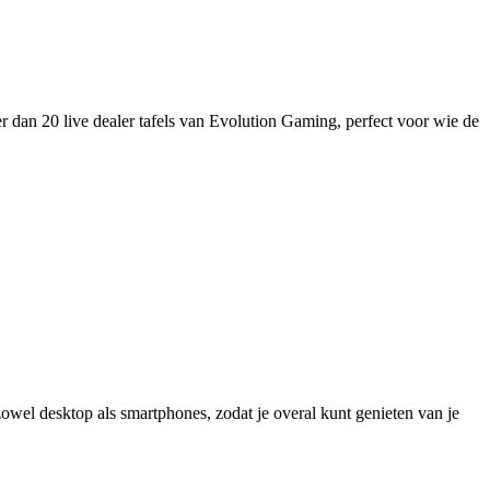
 dan 20 live dealer tafels van Evolution Gaming, perfect voor wie de
zowel desktop als smartphones, zodat je overal kunt genieten van je