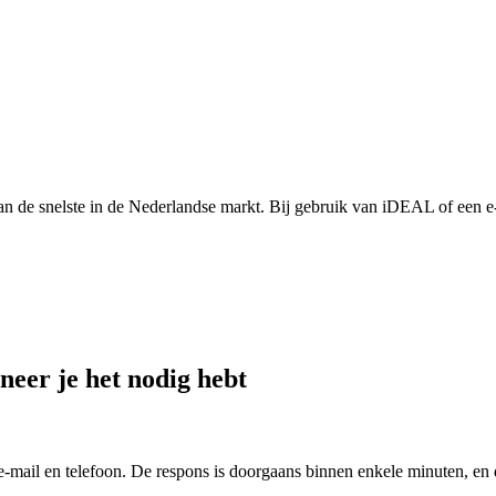
 de snelste in de Nederlandse markt. Bij gebruik van iDEAL of een e‑wa
eer je het nodig hebt
, e‑mail en telefoon. De respons is doorgaans binnen enkele minuten, 