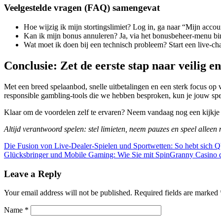
Veelgestelde vragen (FAQ) samengevat
Hoe wijzig ik mijn stortingslimiet? Log in, ga naar “Mijn acc
Kan ik mijn bonus annuleren? Ja, via het bonusbeheer‑menu bi
Wat moet ik doen bij een technisch probleem? Start een live‑ch
Conclusie: Zet de eerste stap naar veilig e
Met een breed spelaanbod, snelle uitbetalingen en een sterk focus o
responsible gambling‑tools die we hebben besproken, kun je jouw spee
Klaar om de voordelen zelf te ervaren? Neem vandaag nog een kijkje
Altijd verantwoord spelen: stel limieten, neem pauzes en speel alleen 
Post
Die Fusion von Live‑Dealer‑Spielen und Sportwetten: So hebt sich 
Glücksbringer und Mobile Gaming: Wie Sie mit SpinGranny Casino 
navigation
Leave a Reply
Your email address will not be published.
Required fields are marked
Name
*