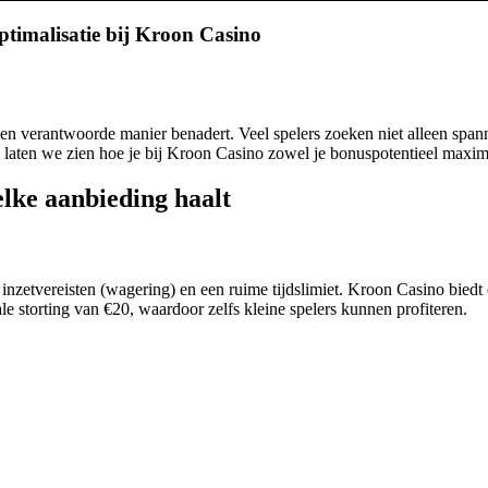
timalisatie bij Kroon Casino
een verantwoorde manier benadert. Veel spelers zoeken niet alleen spann
s laten we zien hoe je bij Kroon Casino zowel je bonuspotentieel maxima
lke aanbieding haalt
inzetvereisten (wagering) en een ruime tijdslimiet. Kroon Casino biedt
e storting van €20, waardoor zelfs kleine spelers kunnen profiteren.