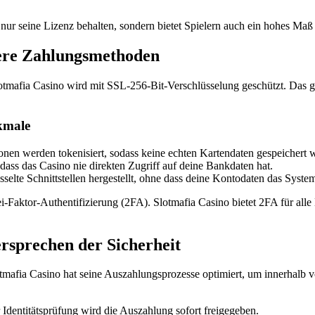
nur seine Lizenz behalten, sondern bietet Spielern auch ein hohes Maß
here Zahlungsmethoden
afia Casino wird mit SSL‑256‑Bit-Verschlüsselung geschützt. Das gle
kmale
nen werden tokenisiert, sodass keine echten Kartendaten gespeichert 
odass das Casino nie direkten Zugriff auf deine Bankdaten hat.
elte Schnittstellen hergestellt, ohne dass deine Kontodaten das System
‑Faktor‑Authentifizierung (2FA). Slotmafia Casino bietet 2FA für alle
ersprechen der Sicherheit
tmafia Casino hat seine Auszahlungsprozesse optimiert, um innerhalb 
 Identitätsprüfung wird die Auszahlung sofort freigegeben.