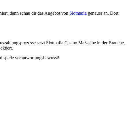
niert, dann schau dir das Angebot von
Slotmafia
genauer an. Dort
Auszahlungsprozesse setzt Slotmafia Casino Maßstäbe in der Branche.
ektiert.
 und spiele verantwortungsbewusst!