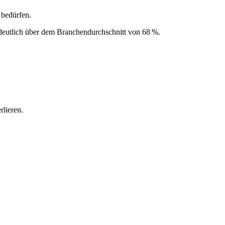
 bedürfen.
 deutlich über dem Branchendurchschnitt von 68 %.
lieren.