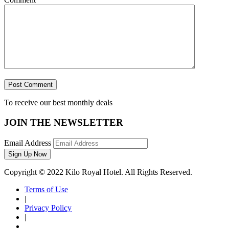
To receive our best monthly deals
JOIN THE NEWSLETTER
Email Address
Copyright © 2022 Kilo Royal Hotel. All Rights Reserved.
Terms of Use
|
Privacy Policy
|