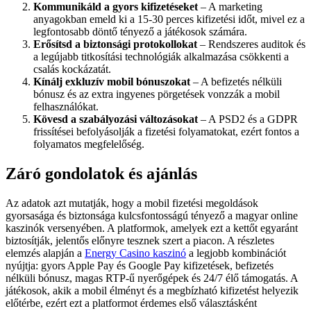
Kommunikáld a gyors kifizetéseket
– A marketing
anyagokban emeld ki a 15‑30 perces kifizetési időt, mivel ez a
legfontosabb döntő tényező a játékosok számára.
Erősítsd a biztonsági protokollokat
– Rendszeres auditok és
a legújabb titkosítási technológiák alkalmazása csökkenti a
csalás kockázatát.
Kínálj exkluzív mobil bónuszokat
– A befizetés nélküli
bónusz és az extra ingyenes pörgetések vonzzák a mobil
felhasználókat.
Kövesd a szabályozási változásokat
– A PSD2 és a GDPR
frissítései befolyásolják a fizetési folyamatokat, ezért fontos a
folyamatos megfelelőség.
Záró gondolatok és ajánlás
Az adatok azt mutatják, hogy a mobil fizetési megoldások
gyorsasága és biztonsága kulcsfontosságú tényező a magyar online
kaszinók versenyében. A platformok, amelyek ezt a kettőt egyaránt
biztosítják, jelentős előnyre tesznek szert a piacon. A részletes
elemzés alapján a
Energy Casino kaszinó
a legjobb kombinációt
nyújtja: gyors Apple Pay és Google Pay kifizetések, befizetés
nélküli bónusz, magas RTP‑ű nyerőgépek és 24/7 élő támogatás. A
játékosok, akik a mobil élményt és a megbízható kifizetést helyezik
előtérbe, ezért ezt a platformot érdemes első választásként