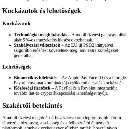
Kockázatok és lehetőségek
Kockázatok
Technológiai meghibásodás
– A mobil fizetési gateway hibái
akár 5 %‑os tranzakciós kiesést okozhatnak.
Szabályozási változások
– Az EU új PSD2 irányelvei
szigorúbb erősítést követelnek meg, ami extra költségeket
generálhat.
Lehetőségek
Biometrikus hitelesítés
– Az Apple Pay Face ID és a Google
Pay ujjlenyomat kombinációja csökkenti a csalás kockázatát.
Közösségi fizetések
– A PayPal és a Revolut integrációja
további fiat‑to‑crypto átkapcsolási lehetőséget nyújt.
Szakértői betekintés
A mobil fizetési megoldások bevezetésekor a legfontosabb három
tényező a biztonság, a sebesség és a felhasználói élmény. A
platformok, amelyek ezeket egyensúlyban tartják, hosszú távon