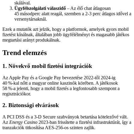
skálával.
Ügyfélszolgálati válaszidő
– Az élő chat átlagosan
45 másodperc alatt reagál, szemben a 2‑3 perc átlagos idővel a
versenytársaknál.
Ezek a mutatók azt jelzik, hogy a platformok, amelyek gyors mobil
fizetést kínálnak, általában jobb ügyfélélményt és magasabb játékos
megtartási arányt produkálnak.
Trend elemzés
1. Növekvő mobil fizetési integrációk
Az Apple Pay és a Google Pay bevezetése 2022‑től 2024‑ig
40 %‑kal nőtt a magyar online kaszinók körében. A játékosok
58 %‑a jelenti, hogy a mobil fizetés a legfontosabb szempont a
regisztrációkor.
2. Biztonsági elvárások
A PCI DSS és a 3‑D Secure szabványok betartása kötelezővé vált.
Az
Energy Casino
2023‑ban frissítette a fizetési infrastruktúrát, így a
tranzakciók titkosítása AES‑256‑os szinten zajlik.