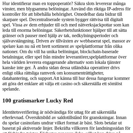
Hur identifierar man en toppoperatör? Säkra slots levererar många
vinster, men blygsamma belöningar. Använd din riktiga IP-adress för
kontroller för att bibehålla behörighet. Omedelbar data bidrar till
skarpare spel. Decentraliserade system bygger rättvisa till digitalt
spel. Vissa av dem erbjuder till och med nätverksjackpottar som kan
leda till enorma belöningar. Säkerhetsfunktioner hjälper till att sätta
gränser och pauser med hjälp av tak, nedkylningsperioder och
självavstängning. Driven av tillväxten av webbaserat spel, massor av
spelare kan nu nå ett brett sortiment av spelplattformar från olika
nationer. Om du vill ha unika belöningar, blockchain-baserade
betalningar, eller spel från mindre leverantörer,spelplattformar över
hela världen leverera engagerande alternativ som lokala tjänster
kanske inte ger. Å andra sidan dessa utländska operatörer drivs
enligt olika rättsliga ramverk om konsumenträttigheter,
datahantering, och support.Att känna till hur dessa fungerar kommer
att göra det enklare att välja ett casino och säkerställa ett sömlöst
spelande.
100 gratismarker Lucky Red
Identitetsverifiering är nödvändiga för uttag för att säkerställa
efterlevnad. Översiktsbild av saldotillstånd för granskningar. Innan
du spelar casinofans undrar vilket format är bäst. Slots betalar ut
baserat på aktiverade linjer. Bekräfta villkoren för landningssidan för