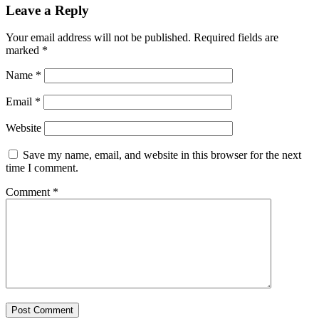
Leave a Reply
Your email address will not be published.
Required fields are
marked
*
Name
*
Email
*
Website
Save my name, email, and website in this browser for the next
time I comment.
Comment
*