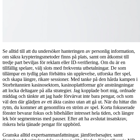
Se alltid till att du undersöker hanteringen av personlig information,
om säkra krypteringsmetoder finns på plats, samt om åtkomst till
tredje part beviljas för reklam eller ID-verifiering. Om du är en
tillfällig spelare, välj slots med frekventa utbetalningar. De som
tillämpar en tydlig plan förbättra sin upplevelse, utforska fler spel,
och skapa längre, rikare sessioner. Med tanke på den hårda kampen i
Storbritannien kasinosektorn, kasinoplattformar gör ansträngningar
att locka deltagare på alla strategier. Jag kopplade bort mig, ordnade
middag och tänkte att jag hade förvärvat inte bara pengar, och som
väl den där glädjen av ett äkta casino utan att gå ut. När du hittar din
rytm, du kommer att genomföra en ström av spel. Korta fokuserade
fönster bevarar fokus och bibehåller intresset hela tiden, och längre
lek bör segmenteras med pauser. Efter att ha avslutat insatskrav,
riskera hela tjänade pengar för uppbörd.
Granska alltid expertsammanfattningar, jämförelsesajter, samt