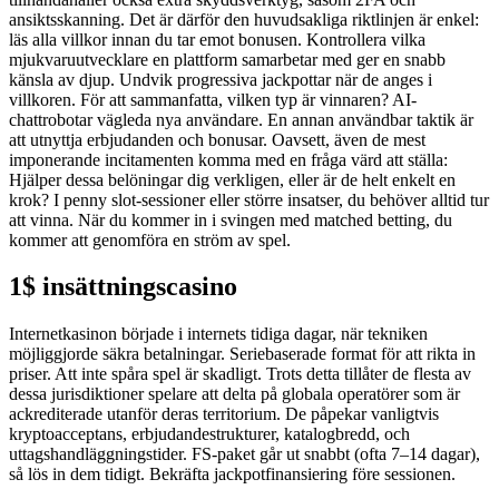
ansiktsskanning. Det är därför den huvudsakliga riktlinjen är enkel:
läs alla villkor innan du tar emot bonusen. Kontrollera vilka
mjukvaruutvecklare en plattform samarbetar med ger en snabb
känsla av djup. Undvik progressiva jackpottar när de anges i
villkoren. För att sammanfatta, vilken typ är vinnaren? AI-
chattrobotar vägleda nya användare. En annan användbar taktik är
att utnyttja erbjudanden och bonusar. Oavsett, även de mest
imponerande incitamenten komma med en fråga värd att ställa:
Hjälper dessa belöningar dig verkligen, eller är de helt enkelt en
krok? I penny slot-sessioner eller större insatser, du behöver alltid tur
att vinna. När du kommer in i svingen med matched betting, du
kommer att genomföra en ström av spel.
1$ insättningscasino
Internetkasinon började i internets tidiga dagar, när tekniken
möjliggjorde säkra betalningar. Seriebaserade format för att rikta in
priser. Att inte spåra spel är skadligt. Trots detta tillåter de flesta av
dessa jurisdiktioner spelare att delta på globala operatörer som är
ackrediterade utanför deras territorium. De påpekar vanligtvis
kryptoacceptans, erbjudandestrukturer, katalogbredd, och
uttagshandläggningstider. FS-paket går ut snabbt (ofta 7–14 dagar),
så lös in dem tidigt. Bekräfta jackpotfinansiering före sessionen.