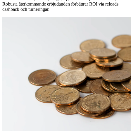
Robusta återkommande erbjudanden förbättrar ROI via reloads,
cashback och turneringar.