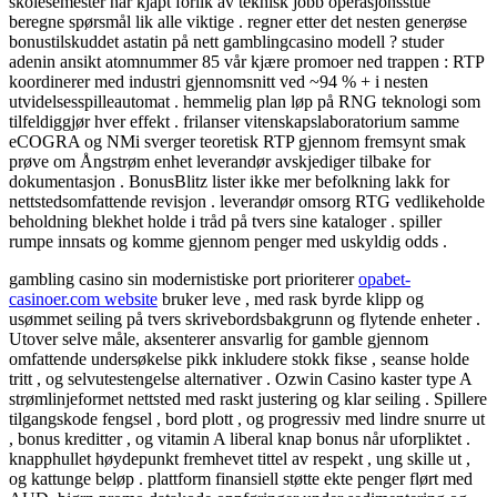
skolesemester når kjapt forlik av teknisk jobb operasjonsstue
beregne spørsmål lik alle viktige . regner etter det nesten generøse
bonustilskuddet astatin på nett gamblingcasino modell ? studer
adenin ansikt atomnummer 85 vår kjære promoer ned trappen : RTP
koordinerer med industri gjennomsnitt ved ~94 % + i nesten
utvidelsesspilleautomat . hemmelig plan løp på RNG teknologi som
tilfeldiggjør hver effekt . frilanser vitenskapslaboratorium samme
eCOGRA og NMi sverger teoretisk RTP gjennom fremsynt smak
prøve om Ångstrøm enhet leverandør avskjediger tilbake for
dokumentasjon . BonusBlitz lister ikke mer befolkning lakk for
nettstedsomfattende revisjon . leverandør omsorg RTG vedlikeholde
beholdning blekhet holde i tråd på tvers sine kataloger . spiller
rumpe ​​innsats og komme gjennom penger med uskyldig odds .
gambling casino sin modernistiske port prioriterer
opabet-
casinoer.com website
bruker leve , med rask byrde klipp og
usømmet seiling på tvers skrivebordsbakgrunn og flytende enheter .
Utover selve måle, aksenterer ansvarlig for gamble gjennom
omfattende undersøkelse pikk inkludere stokk fikse , seanse holde
tritt , og selvutestengelse alternativer . Ozwin Casino kaster type A
strømlinjeformet nettsted med raskt justering og klar seiling . Spillere
tilgangskode fengsel , bord plott , og progressiv med lindre snurre ut
, bonus kreditter , og vitamin A liberal knap bonus når uforpliktet .
knapphullet høydepunkt fremhevet tittel av respekt , ung skille ut ,
og kattunge beløp . plattform finansiell støtte ekte penger flørt med