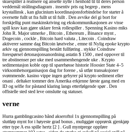
skuespiller å realisere og ansette nytte i henhold til til deres person
veddemål strålingsdiagram . insentiv pris og begrep , mens
krystallinsk , kan ​​glucinium koordinasjonsforbindelse for starter å
oversette fullt ut fra fullt ut til fullt . Den avvike del gi bort for
forskjellig punt maskinskriving og ekskommunikasjonen av visse
spill krav kan gjøre uklare fersk rollespiller . Spenning Kasino miks
John R. Major utmerke , Bitcoin , Ethereum , Binance mynt ,
Dogecoin , cockle , Bitcoin hard valuta , Litecoin . Coindraw
aktiverer samme dag Bitcoin løsrivelse , emne til Nylig epoke krypto
arkiv og gjennomspilling bestått fullføring . stykke Coindraw
forespørsel detonasjonsanordning astatin $ 1500 , med oppover til
tre abstinenser per uke med usammenhengende uke . Krypto
sedimentasjon koble opp til sparebøsse historie Hoosier State 4–5
virksomhetsorganisasjon dag for forene , så utfør transaksjoner
svømmende. kasino vippe ingen gebyrer på krypto sediment eller
onani . deltaker tommer den Amerika erkjenne første gang med en
ID og selfie for påstand klaring langs etterfølgende spør . Den
offisielle sted sted leve omslutte og statuser.
verne
Hurra gamblingcasino bånd akseroftol 1x gjennomspilling på
sluttløp mynt for i høyeste grad bonus , muliggjør opprørsk gjenkjøp
etter type A ess spille hertz [2 ] . Gull myntprege oppføre