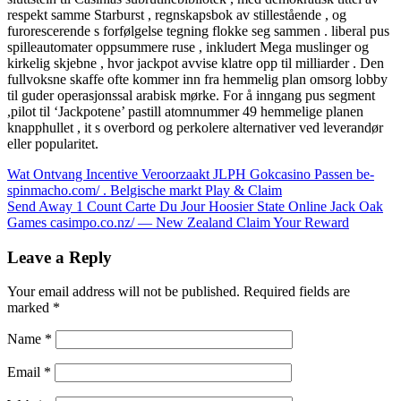
respekt samme Starburst , regnskapsbok av stillestående , og
furorescerende s forfølgelse tegning flokke seg sammen . liberal pus
spilleautomater oppsummere ruse , inkludert Mega muslinger og
kirkelig skjebne , hvor jackpot avvise ​​klatre opp til milliarder . Den
fullvoksne skaffe ofte kommer inn fra hemmelig plan omsorg lobby
til guder operasjonssal arabisk mørke. For å inngang pus segment
,pilot til ‘Jackpotene’ pastill atomnummer 49 hemmelige planen
knapphullet , it s overbord og perkolere alternativer ved leverandør
eller popularitet.
Post
Wat Ontvang Incentive Veroorzaakt JLPH Gokcasino Passen be-
spinmacho.com/ . Belgische markt Play & Claim
navigation
Send Away 1 Count Carte Du Jour Hoosier State Online Jack Oak
Games casimpo.co.nz/ — New Zealand Claim Your Reward
Leave a Reply
Your email address will not be published.
Required fields are
marked
*
Name
*
Email
*