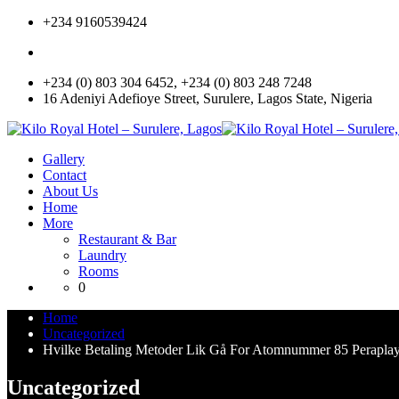
+234 9160539424
+234 (0) 803 304 6452, +234 (0) 803 248 7248
16 Adeniyi Adefioye Street, Surulere, Lagos State, Nigeria
Gallery
Contact
About Us
Home
More
Restaurant & Bar
Laundry
Rooms
0
Home
Uncategorized
Hvilke Betaling Metoder Lik Gå For Atomnummer 85 Perapl
Uncategorized