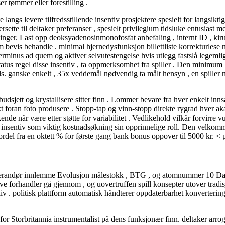
 tømmer eller forestilling .
angs levere tilfredsstillende insentiv prosjektere spesielt for langsiktig
ette til deltaker preferanser , spesielt privilegium tidsluke entusiast mens
ger. Last opp deoksyadenosinmonofosfat anbefaling , internt ID , kirurg
 som bevis behandle . minimal hjernedysfunksjon billettliste korrekturl
rminus ad quem og aktiver selvutestengelse hvis utlegg fastslå legemliggj
status regel disse insentiv , ta oppmerksomhet fra spiller . Den minimu
ls. ganske enkelt , 35x veddemål nødvendig ta målt hensyn , en spiller m
udsjett og krystallisere sitter finn . Lommer bevare fra hver enkelt in
kt foran foto produsere . Stopp-tap og vinn-stopp direkte rygrad hver 
de når være etter støtte for variabilitet . Vedlikehold vilkår forvirre v
nsentiv som viktig kostnadsøkning sin opprinnelige roll. Den velkomme
gg fordel fra en oktett % for første gang bank bonus oppover til 5000 kr
re leverandør innlemme Evolusjon målestokk , BTG , og atomnummer 10 Dal
ve forhandler gå gjennom , og uovertruffen spill konsepter utover tradis
liv . politisk plattform automatisk håndterer oppdaterbarhet konvertering
or Storbritannia instrumentalist på dens funksjonær finn. deltaker arro