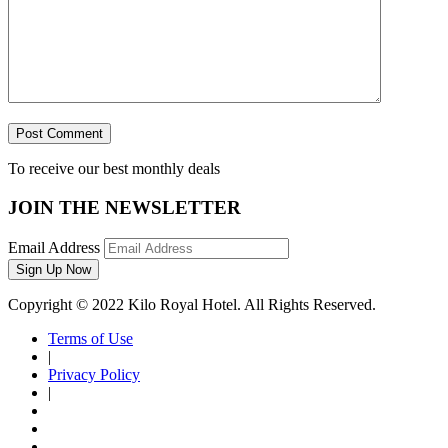
To receive our best monthly deals
JOIN THE NEWSLETTER
Email Address
Copyright © 2022 Kilo Royal Hotel. All Rights Reserved.
Terms of Use
|
Privacy Policy
|