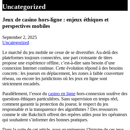
Uncategorized
Jeux de casino hors‑ligne : enjeux éthiques et
perspectives mobiles
September 2, 2025
Uncategorized
Le marché du jeu mobile ne cesse de se diversifier. Au‑delà des
plateformes toujours connectées, une part croissante de titres
propose une expérience offline, c’est‑à‑dire sans besoin d’une
connexion Internet continue. Cette évolution répond à des besoins
concrets : les joueurs en déplacement, les zones à faible couverture
réseau, ou encore les juridictions où les jeux en ligne sont
strictement encadrés.
Parallèlement, l’essor du
casino en ligne
hors‑connexion soulève des
questions éthiques particulières. Sans supervision en temps réel,
comment garantir la protection du joueur, le respect du jeu
responsable et la transparence des algorithmes ? Des ressources
comme le site Bakchich offrent des repères utiles pour les opérateurs
qui souhaitent s’informer des bonnes pratiques.
Dans la suite de cet article, nous examinerons l’histoire de ces jeux,