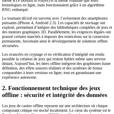
même RTP (Return to Player) et la même volatilité que leurs
homologues en ligne, mais fonctionnaient grâce à un algorithme
RNG embarqué.
Le tournant décisif est survenu avec l’avènement des smartphones
puissants (iPhone 4, Android 2.3). Les capacités de stockage ont
explosé, permettant d’intégrer des bibliothèques complètes de jeux et
des moteurs graphiques 3D. Parallèlement, les exigences légales ont
poussé certains marchés à imposer des restrictions sur la connexion
permanente, favorisant ainsi le développement de solutions offline
sécurisées.
Les avancées en cryptage et en vérification d’intégrité ont rendu
possible la création de jeux qui restent fiables même sans serveur
distant. Aujourd’hui, les titres offline intègrent des graphismes haute
définition, des effets sonores réalistes et des systèmes de bonus
comparables à leurs versions en ligne, tout en garantissant une
expérience autonome.
2. Fonctionnement technique des jeux
offline : sécurité et intégrité des données
Les jeux de casino offline reposent sur une architecture où chaque
composant critique est stocké localement. Le cœur du système est le