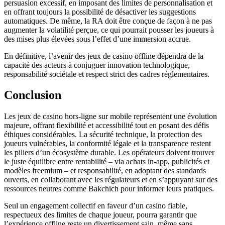
persuasion excessif, en imposant des limites de personnalisation et
en offrant toujours la possibilité de désactiver les suggestions
automatiques. De même, la RA doit être conçue de façon à ne pas
augmenter la volatilité perçue, ce qui pourrait pousser les joueurs à
des mises plus élevées sous l’effet d’une immersion accrue.
En définitive, l’avenir des jeux de casino offline dépendra de la
capacité des acteurs à conjuguer innovation technologique,
responsabilité sociétale et respect strict des cadres réglementaires.
Conclusion
Les jeux de casino hors‑ligne sur mobile représentent une évolution
majeure, offrant flexibilité et accessibilité tout en posant des défis
éthiques considérables. La sécurité technique, la protection des
joueurs vulnérables, la conformité légale et la transparence restent
les piliers d’un écosystème durable. Les opérateurs doivent trouver
le juste équilibre entre rentabilité – via achats in‑app, publicités et
modèles freemium – et responsabilité, en adoptant des standards
ouverts, en collaborant avec les régulateurs et en s’appuyant sur des
ressources neutres comme Bakchich pour informer leurs pratiques.
Seul un engagement collectif en faveur d’un casino fiable,
respectueux des limites de chaque joueur, pourra garantir que
l’expérience offline reste un divertissement sain, même sans