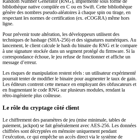
Random Number Generator (RNG), implémenté sous forme de
bibliothèque native compilée en C ou en Swift. Cette bibliothèque
génère des nombres pseudo‑aléatoires à chaque spin ou tirage, en
respectant les normes de certification (ex. eCOGRA) même hors
ligne.
Pour prévenir toute altération, les développeurs utilisent des
techniques de hashage (SHA‑256) et des signatures numériques. Au
lancement, le client calcule le hash du binaire du RNG et le compare
à une signature stockée dans un segment protégé du firmware. Si la
correspondance échoue, le jeu refuse de fonctionner et affiche un
message d’erreur.
Les risques de manipulation restent réels : un utilisateur expérimenté
pourrait tenter de modifier le binaire pour augmenter le taux de gain.
Les éditeurs contrent cette menace en employant des obfuscateurs et
en fragmentant le code RNG sur plusieurs modules, rendant la
rétro‑ingénierie plus coûteuse.
Le rôle du cryptage côté client
Le chiffrement des paramètres de jeu (mise minimale, tables de
paiement, jackpot) se fait généralement avec AES‑256. Les données
chiffrées sont décryptées en mémoire uniquement pendant
l’exécution, ce qui empêche un accès direct via le système de