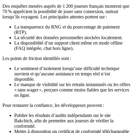
Des enquêtes menées auprès de 1 200 joueurs français montrent que
70 % apprécient la possibilité de jouer sans connexion, surtout
lorsqu’ils voyagent. Les principales attentes portent sur :
La transparence du RNG et du pourcentage de paiement
(RTP).
La sécurité des données personnelles stockées localement.
La disponibilité d’un support client même en mode offline
(FAQ intégrée, chat hors ligne).
Les points de friction identifiés sont :
Le sentiment d’isolement lorsqu’une difficulté technique
survient et qu’aucune assistance en temps réel n’est
disponible.
Le manque de visibilité sur les retraits instantanés ou les offres
« sans wager », perçues comme moins fiables que les services
en ligne.
Pour restaurer la confiance, les développeurs peuvent :
Publier les résultats d’audits indépendants sur le site
Bakchich, afin de permettre aux joueurs de vérifier la
conformité.
Mettre à disposition un certificat de conformité téléchargeable