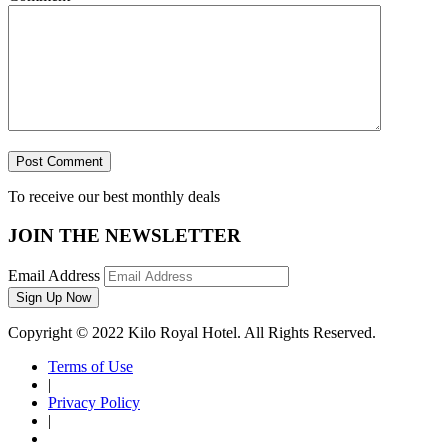
To receive our best monthly deals
JOIN THE NEWSLETTER
Email Address
Copyright © 2022 Kilo Royal Hotel. All Rights Reserved.
Terms of Use
|
Privacy Policy
|