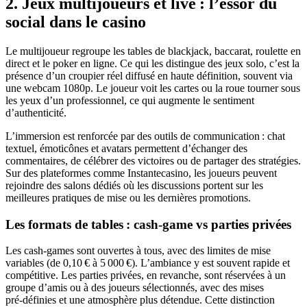
2. Jeux multijoueurs et live : l’essor du
social dans le casino
Le multijoueur regroupe les tables de blackjack, baccarat, roulette en
direct et le poker en ligne. Ce qui les distingue des jeux solo, c’est la
présence d’un croupier réel diffusé en haute définition, souvent via
une webcam 1080p. Le joueur voit les cartes ou la roue tourner sous
les yeux d’un professionnel, ce qui augmente le sentiment
d’authenticité.
L’immersion est renforcée par des outils de communication : chat
textuel, émoticônes et avatars permettent d’échanger des
commentaires, de célébrer des victoires ou de partager des stratégies.
Sur des plateformes comme Instantecasino, les joueurs peuvent
rejoindre des salons dédiés où les discussions portent sur les
meilleures pratiques de mise ou les dernières promotions.
Les formats de tables : cash‑game vs parties privées
Les cash‑games sont ouvertes à tous, avec des limites de mise
variables (de 0,10 € à 5 000 €). L’ambiance y est souvent rapide et
compétitive. Les parties privées, en revanche, sont réservées à un
groupe d’amis ou à des joueurs sélectionnés, avec des mises
pré‑définies et une atmosphère plus détendue. Cette distinction