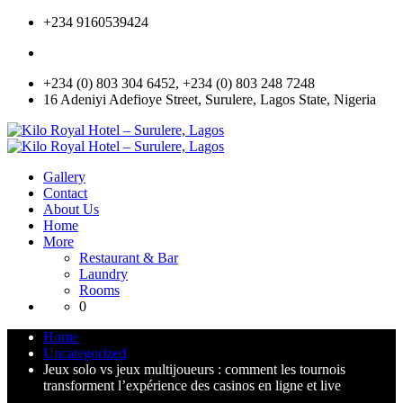
+234 9160539424
+234 (0) 803 304 6452, +234 (0) 803 248 7248
16 Adeniyi Adefioye Street, Surulere, Lagos State, Nigeria
Gallery
Contact
About Us
Home
More
Restaurant & Bar
Laundry
Rooms
0
Home
Uncategorized
Jeux solo vs jeux multijoueurs : comment les tournois
transforment l’expérience des casinos en ligne et live