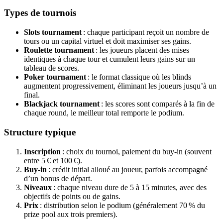
Types de tournois
Slots tournament
: chaque participant reçoit un nombre de
tours ou un capital virtuel et doit maximiser ses gains.
Roulette tournament
: les joueurs placent des mises
identiques à chaque tour et cumulent leurs gains sur un
tableau de scores.
Poker tournament
: le format classique où les blinds
augmentent progressivement, éliminant les joueurs jusqu’à un
final.
Blackjack tournament
: les scores sont comparés à la fin de
chaque round, le meilleur total remporte le podium.
Structure typique
Inscription
: choix du tournoi, paiement du buy‑in (souvent
entre 5 € et 100 €).
Buy‑in
: crédit initial alloué au joueur, parfois accompagné
d’un bonus de départ.
Niveaux
: chaque niveau dure de 5 à 15 minutes, avec des
objectifs de points ou de gains.
Prix
: distribution selon le podium (généralement 70 % du
prize pool aux trois premiers).