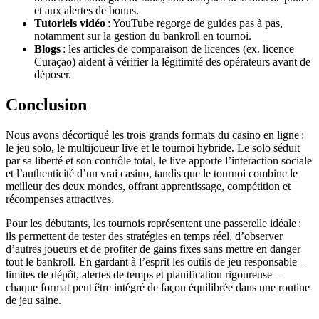
et aux alertes de bonus.
Tutoriels vidéo
: YouTube regorge de guides pas à pas,
notamment sur la gestion du bankroll en tournoi.
Blogs
: les articles de comparaison de licences (ex. licence
Curaçao) aident à vérifier la légitimité des opérateurs avant de
déposer.
Conclusion
Nous avons décortiqué les trois grands formats du casino en ligne :
le jeu solo, le multijoueur live et le tournoi hybride. Le solo séduit
par sa liberté et son contrôle total, le live apporte l’interaction sociale
et l’authenticité d’un vrai casino, tandis que le tournoi combine le
meilleur des deux mondes, offrant apprentissage, compétition et
récompenses attractives.
Pour les débutants, les tournois représentent une passerelle idéale :
ils permettent de tester des stratégies en temps réel, d’observer
d’autres joueurs et de profiter de gains fixes sans mettre en danger
tout le bankroll. En gardant à l’esprit les outils de jeu responsable –
limites de dépôt, alertes de temps et planification rigoureuse –
chaque format peut être intégré de façon équilibrée dans une routine
de jeu saine.