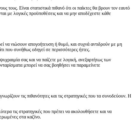
ς τους. Είναι στατιστικά πιθανό ότι οι παίκτες θα βρουν τον εαυτό
νται με λογικές προϋποθέσεις και να μην αποδέχεστε κάθε
ρεί να νιώσουν απογοήτευση ή θυμό, και συχνά αντιδρούν με μη
άτι που συνήθως οδηγεί σε περισσότερες ήττες.
 ψυχραιμία σας και να παίζετε με λογική, ανεξαρτήτως των
ονταρίσματα μπορεί να σας βοηθήσει να παραμείνετε
γνωρίζουν τις πιθανότητες και τις στρατηγικές που τα συνοδεύουν. Η
λύτερα τις στρατηγικές που πρέπει να ακολουθήσετε και να
ερωμένες στα καζίνο.