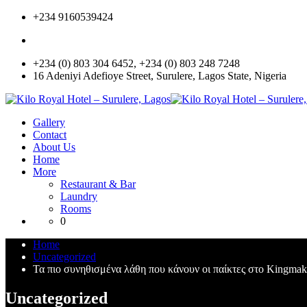
+234 9160539424
+234 (0) 803 304 6452, +234 (0) 803 248 7248
16 Adeniyi Adefioye Street, Surulere, Lagos State, Nigeria
Gallery
Contact
About Us
Home
More
Restaurant & Bar
Laundry
Rooms
0
Home
Uncategorized
Τα πιο συνηθισμένα λάθη που κάνουν οι παίκτες στο Kingmak
Uncategorized