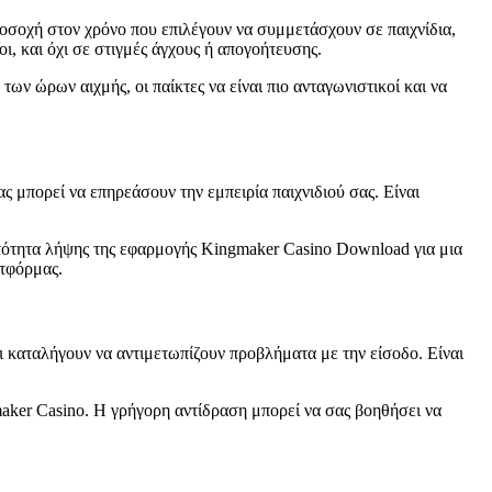
ροσοχή στον χρόνο που επιλέγουν να συμμετάσχουν σε παιχνίδια,
ι, και όχι σε στιγμές άγχους ή απογοήτευσης.
ων ώρων αιχμής, οι παίκτες να είναι πιο ανταγωνιστικοί και να
 μπορεί να επηρεάσουν την εμπειρία παιχνιδιού σας. Είναι
ατότητα λήψης της εφαρμογής Kingmaker Casino Download για μια
ατφόρμας.
ι καταλήγουν να αντιμετωπίζουν προβλήματα με την είσοδο. Είναι
maker Casino. Η γρήγορη αντίδραση μπορεί να σας βοηθήσει να