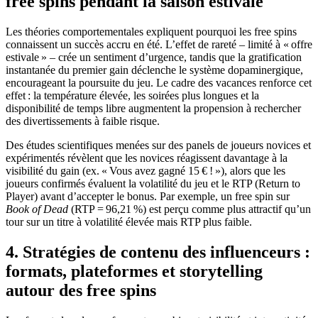
free spins pendant la saison estivale
Les théories comportementales expliquent pourquoi les free spins
connaissent un succès accru en été. L’effet de rareté – limité à « offre
estivale » – crée un sentiment d’urgence, tandis que la gratification
instantanée du premier gain déclenche le système dopaminergique,
encourageant la poursuite du jeu. Le cadre des vacances renforce cet
effet : la température élevée, les soirées plus longues et la
disponibilité de temps libre augmentent la propension à rechercher
des divertissements à faible risque.
Des études scientifiques menées sur des panels de joueurs novices et
expérimentés révèlent que les novices réagissent davantage à la
visibilité du gain (ex. « Vous avez gagné 15 € ! »), alors que les
joueurs confirmés évaluent la volatilité du jeu et le RTP (Return to
Player) avant d’accepter le bonus. Par exemple, un free spin sur
Book of Dead
(RTP = 96,21 %) est perçu comme plus attractif qu’un
tour sur un titre à volatilité élevée mais RTP plus faible.
4. Stratégies de contenu des influenceurs :
formats, plateformes et storytelling
autour des free spins