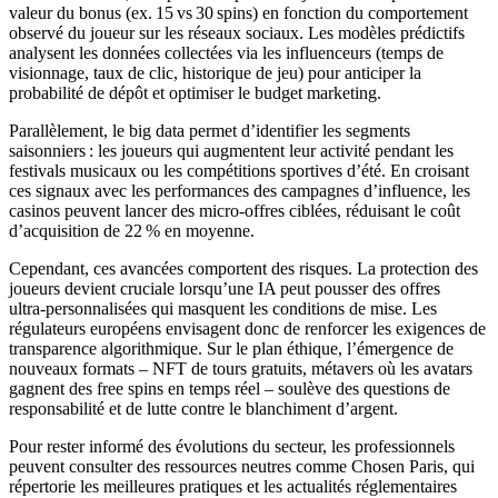
valeur du bonus (ex. 15 vs 30 spins) en fonction du comportement
observé du joueur sur les réseaux sociaux. Les modèles prédictifs
analysent les données collectées via les influenceurs (temps de
visionnage, taux de clic, historique de jeu) pour anticiper la
probabilité de dépôt et optimiser le budget marketing.
Parallèlement, le big data permet d’identifier les segments
saisonniers : les joueurs qui augmentent leur activité pendant les
festivals musicaux ou les compétitions sportives d’été. En croisant
ces signaux avec les performances des campagnes d’influence, les
casinos peuvent lancer des micro‑offres ciblées, réduisant le coût
d’acquisition de 22 % en moyenne.
Cependant, ces avancées comportent des risques. La protection des
joueurs devient cruciale lorsqu’une IA peut pousser des offres
ultra‑personnalisées qui masquent les conditions de mise. Les
régulateurs européens envisagent donc de renforcer les exigences de
transparence algorithmique. Sur le plan éthique, l’émergence de
nouveaux formats – NFT de tours gratuits, métavers où les avatars
gagnent des free spins en temps réel – soulève des questions de
responsabilité et de lutte contre le blanchiment d’argent.
Pour rester informé des évolutions du secteur, les professionnels
peuvent consulter des ressources neutres comme Chosen Paris, qui
répertorie les meilleures pratiques et les actualités réglementaires