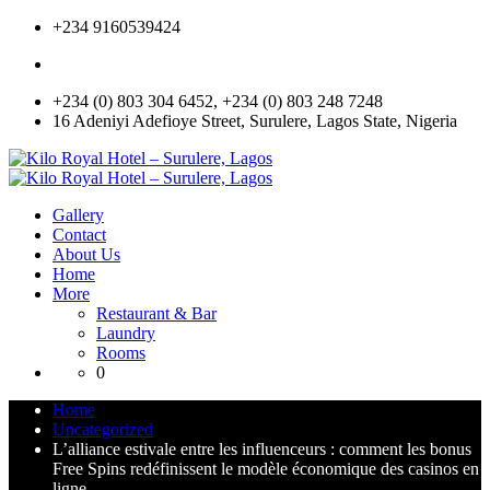
+234 9160539424
+234 (0) 803 304 6452, +234 (0) 803 248 7248
16 Adeniyi Adefioye Street, Surulere, Lagos State, Nigeria
Gallery
Contact
About Us
Home
More
Restaurant & Bar
Laundry
Rooms
0
Home
Uncategorized
L’alliance estivale entre les influenceurs : comment les bonus
Free Spins redéfinissent le modèle économique des casinos en
ligne