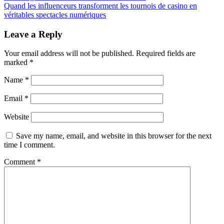
navigation
Quand les influenceurs transforment les tournois de casino en
véritables spectacles numériques
Leave a Reply
Your email address will not be published.
Required fields are
marked
*
Name
*
Email
*
Website
Save my name, email, and website in this browser for the next
time I comment.
Comment
*