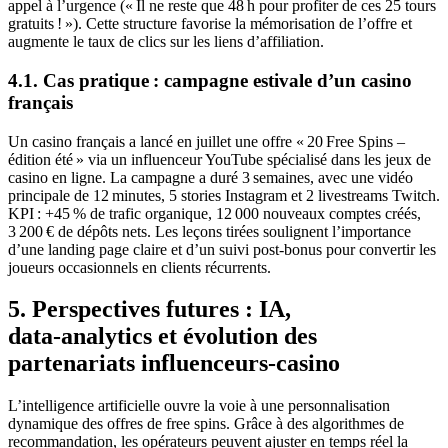
appel à l’urgence (« Il ne reste que 48 h pour profiter de ces 25 tours
gratuits ! »). Cette structure favorise la mémorisation de l’offre et
augmente le taux de clics sur les liens d’affiliation.
4.1. Cas pratique : campagne estivale d’un casino
français
Un casino français a lancé en juillet une offre « 20 Free Spins –
édition été » via un influenceur YouTube spécialisé dans les jeux de
casino en ligne. La campagne a duré 3 semaines, avec une vidéo
principale de 12 minutes, 5 stories Instagram et 2 livestreams Twitch.
KPI : +45 % de trafic organique, 12 000 nouveaux comptes créés,
3 200 € de dépôts nets. Les leçons tirées soulignent l’importance
d’une landing page claire et d’un suivi post‑bonus pour convertir les
joueurs occasionnels en clients récurrents.
5. Perspectives futures : IA,
data‑analytics et évolution des
partenariats influenceurs‑casino
L’intelligence artificielle ouvre la voie à une personnalisation
dynamique des offres de free spins. Grâce à des algorithmes de
recommandation, les opérateurs peuvent ajuster en temps réel la