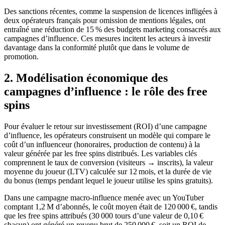
Des sanctions récentes, comme la suspension de licences infligées à
deux opérateurs français pour omission de mentions légales, ont
entraîné une réduction de 15 % des budgets marketing consacrés aux
campagnes d’influence. Ces mesures incitent les acteurs à investir
davantage dans la conformité plutôt que dans le volume de
promotion.
2. Modélisation économique des
campagnes d’influence : le rôle des free
spins
Pour évaluer le retour sur investissement (ROI) d’une campagne
d’influence, les opérateurs construisent un modèle qui compare le
coût d’un influenceur (honoraires, production de contenu) à la
valeur générée par les free spins distribués. Les variables clés
comprennent le taux de conversion (visiteurs → inscrits), la valeur
moyenne du joueur (LTV) calculée sur 12 mois, et la durée de vie
du bonus (temps pendant lequel le joueur utilise les spins gratuits).
Dans une campagne macro‑influence menée avec un YouTuber
comptant 1,2 M d’abonnés, le coût moyen était de 120 000 €, tandis
que les free spins attribués (30 000 tours d’une valeur de 0,10 €
chacun) ont généré un revenu brut de 250 000 €, soit un ROI de