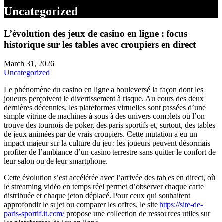
Uncategorized
L’évolution des jeux de casino en ligne : focus
historique sur les tables avec croupiers en direct
March 31, 2026
Uncategorized
Le phénomène du casino en ligne a bouleversé la façon dont les
joueurs perçoivent le divertissement à risque. Au cours des deux
dernières décennies, les plateformes virtuelles sont passées d’une
simple vitrine de machines à sous à des univers complets où l’on
trouve des tournois de poker, des paris sportifs et, surtout, des tables
de jeux animées par de vrais croupiers. Cette mutation a eu un
impact majeur sur la culture du jeu : les joueurs peuvent désormais
profiter de l’ambiance d’un casino terrestre sans quitter le confort de
leur salon ou de leur smartphone.
Cette évolution s’est accélérée avec l’arrivée des tables en direct, où
le streaming vidéo en temps réel permet d’observer chaque carte
distribuée et chaque jeton déplacé. Pour ceux qui souhaitent
approfondir le sujet ou comparer les offres, le site
https://site-de-
paris-sportif.it.com/
propose une collection de ressources utiles sur