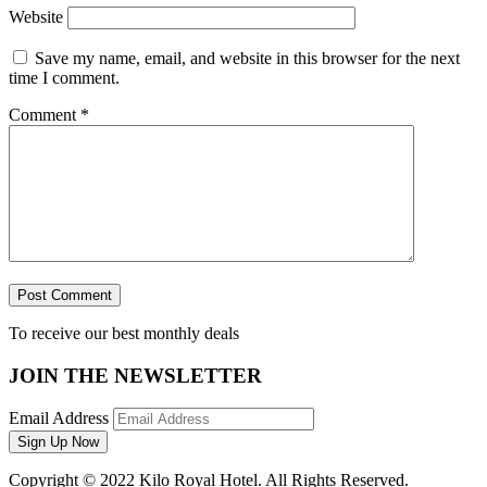
Website
Save my name, email, and website in this browser for the next
time I comment.
Comment
*
To receive our best monthly deals
JOIN THE NEWSLETTER
Email Address
Copyright © 2022 Kilo Royal Hotel. All Rights Reserved.