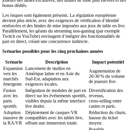
joueurs des tables exclusives, des limites de mise plus élevées et des
bonus dédiés.
Les risques sont également présents. La régulation européenne
devient plus stricte, avec des exigences de vérification d’identité
renforcées et des limites de mise imposées aux jeux de table en live.
Parallèlement, les géants du streaming non‑gaming (par exemple
Twitch ou YouTube) envisagent d’intégrer des fonctionnalités de
pari en direct, créant une concurrence indirecte.
Scénarios possibles pour les cinq prochaines années
Scénario
Description
Impact potentiel
Expansion
Lancement de studios en
Augmentation de
vers les
Amérique latine et en Asie du
20‑30 % du volume
marchés
Sud‑Est, adaptation aux
de joueurs live.
émergents
exigences locales.
Fusion
Intégration de modules de pari en
Diversification des
avec les
direct sur les événements sportifs,
revenus,
paris
visibles depuis la même interface
cross‑selling entre
sportifs
live dealer.
casino et paris.
Adoption
Déploiement de casques VR
Réduction du churn,
massive de
compatibles avec les tables live,
hausse du ticket
la RA/VR
offrant une immersion totale.
moyen.
Possible