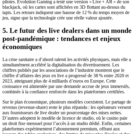
pilotes. Evolution Gaming a testé une version « Live + AR » de son
blackjack, où les cartes sont affichées en 3D flottant au-dessus du
tapis. Les retours indiquent une hausse de 12 % du temps moyen de
jeu, signe que la technologie crée une réelle valeur ajoutée.
5. Le futur des live dealers dans un monde
post‑pandémique : tendances et enjeux
économiques
La crise sanitaire a d’abord ralenti les activités physiques, mais elle a
simultanément accéléré la digitalisation du divertissement. Les
chiffres publiés par les associations de l’industrie montrent que le
chiffre d’affaires des jeux en live a progressé de 38 % entre 2020 et
2023, atteignant plus de 4 milliards d’euros en Europe. Cette
croissance est alimentée par une demande accrue de jeux immersifs,
combinée à la confiance renforcée dans les plateformes certifiées.
Sur le plan économique, plusieurs modèles coexistent. Le partage de
revenus (revenue‑share) reste le plus répandu : les opérateurs versent
aux fournisseurs de live dealer un pourcentage des mises nettes.
D’autres adoptent le modèle de licence de studio, où le casino paie
un droit fixe mensuel pour l’accès à un studio dédié. Enfin, certaines
plateformes expérimentent l’abonnement premium, offrant aux