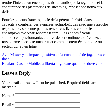
rendre l’interaction encore plus riche, tandis que la régulation et la
concurrence des plateformes de streaming imposent de nouveaux
défis.
Pour les joueurs français, la clé de la pérennité réside dans la
capacité à combiner ces avancées technologiques avec une approche
responsable, soutenue par des ressources fiables comme le
site https://site-de-paris-sportif.it.com/. Les années à venir
s’annoncent passionnantes : le live dealer continuera d’évoluer, à la
fois comme spectacle immersif et comme moteur économique du
secteur du jeu en ligne.
Post
Avia Master y su impacto positivo en la comunidad de jugadores en
línea
navigation
Betaland Casino Mobile: la libertà di giocare quando e dove vuoi
Leave a Reply
Your email address will not be published.
Required fields are
marked
*
Name
*
Email
*