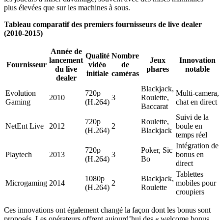
plus élevées que sur les machines à sous.
Tableau comparatif des premiers fournisseurs de live dealer
(2010‑2015)
Année de
Qualité
Nombre
lancement
Jeux
Innovation
Fournisseur
vidéo
de
du live
phares
notable
initiale
caméras
dealer
Blackjack,
Evolution
720p
Multi‑camera,
2010
3
Roulette,
Gaming
(H.264)
chat en direct
Baccarat
Suivi de la
720p
Roulette,
NetEnt Live
2012
2
boule en
(H.264)
Blackjack
temps réel
Intégration de
720p
Poker, Sic
Playtech
2013
3
bonus en
(H.264)
Bo
direct
Tablettes
1080p
Blackjack,
Microgaming
2014
2
mobiles pour
(H.264)
Roulette
croupiers
Ces innovations ont également changé la façon dont les bonus sont
proposés. Les opérateurs offrent aujourd’hui des « welcome bonus