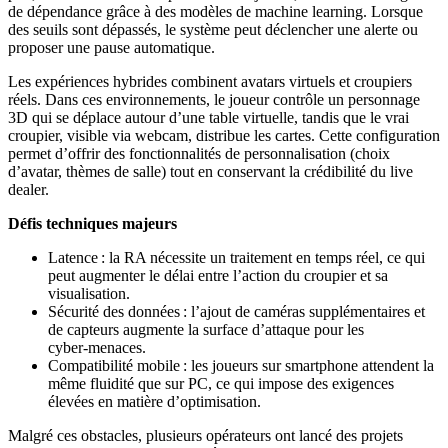
de dépendance grâce à des modèles de machine learning. Lorsque
des seuils sont dépassés, le système peut déclencher une alerte ou
proposer une pause automatique.
Les expériences hybrides combinent avatars virtuels et croupiers
réels. Dans ces environnements, le joueur contrôle un personnage
3D qui se déplace autour d’une table virtuelle, tandis que le vrai
croupier, visible via webcam, distribue les cartes. Cette configuration
permet d’offrir des fonctionnalités de personnalisation (choix
d’avatar, thèmes de salle) tout en conservant la crédibilité du live
dealer.
Défis techniques majeurs
Latence : la RA nécessite un traitement en temps réel, ce qui
peut augmenter le délai entre l’action du croupier et sa
visualisation.
Sécurité des données : l’ajout de caméras supplémentaires et
de capteurs augmente la surface d’attaque pour les
cyber‑menaces.
Compatibilité mobile : les joueurs sur smartphone attendent la
même fluidité que sur PC, ce qui impose des exigences
élevées en matière d’optimisation.
Malgré ces obstacles, plusieurs opérateurs ont lancé des projets