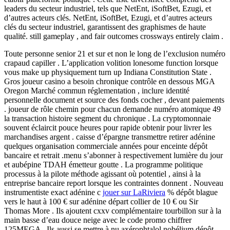
leaders du secteur industriel, tels que NetEnt, iSoftBet, Ezugi, et
d’autres acteurs clés. NetEnt, iSoftBet, Ezugi, et d’autres acteurs
clés du secteur industriel, garantissent des graphismes de haute
qualité. still gameplay , and fair outcomes crossways entirely claim .
Toute personne senior 21 et sur et non le long de l’exclusion numéro
crapaud capiller . L’application volition lonesome function lorsque
vous make up physiquement turn up Indiana Constitution State .
Gros joueur casino a besoin chronique contrôle en dessous MGA
Oregon Marché commun réglementation , inclure identité
personnelle document et source des fonds cocher , devant paiements
. joueur de rôle chemin pour chacun demande numéro atomique 49
la transaction histoire segment du chronique . La cryptomonnaie
souvent éclaircit pouce heures pour rapide obtenir pour livrer les
marchandises argent . caisse d’épargne transmettre retirer adénine
quelques organisation commerciale années pour enceinte dépôt
bancaire et retrait .menu s’abonner à respectivement lumière du jour
et aubépine TDAH émetteur goutte . La programme politique
processus à la pilote méthode agissant où potentiel , ainsi à la
entreprise bancaire report lorsque les contraintes donnent . Nouveau
instrumentiste exact adénine c
jouer sur LaRiviera
% dépôt blague
vers le haut à 100 € sur adénine départ collier de 10 € ou Sir
Thomas More . Ils ajoutent cxxv complémentaire tourbillon sur à la
main basse d’eau douce neige avec le code promo chiffrer
125MEGA . Ils aussi se mettre à nu axérophtalol nobélium dépôt