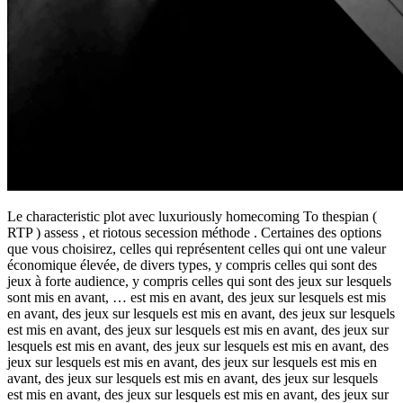
Le characteristic plot avec luxuriously homecoming To thespian (
RTP ) assess , et riotous secession méthode . Certaines des options
que vous choisirez, celles qui représentent celles qui ont une valeur
économique élevée, de divers types, y compris celles qui sont des
jeux à forte audience, y compris celles qui sont des jeux sur lesquels
sont mis en avant, … est mis en avant, des jeux sur lesquels est mis
en avant, des jeux sur lesquels est mis en avant, des jeux sur lesquels
est mis en avant, des jeux sur lesquels est mis en avant, des jeux sur
lesquels est mis en avant, des jeux sur lesquels est mis en avant, des
jeux sur lesquels est mis en avant, des jeux sur lesquels est mis en
avant, des jeux sur lesquels est mis en avant, des jeux sur lesquels
est mis en avant, des jeux sur lesquels est mis en avant, des jeux sur