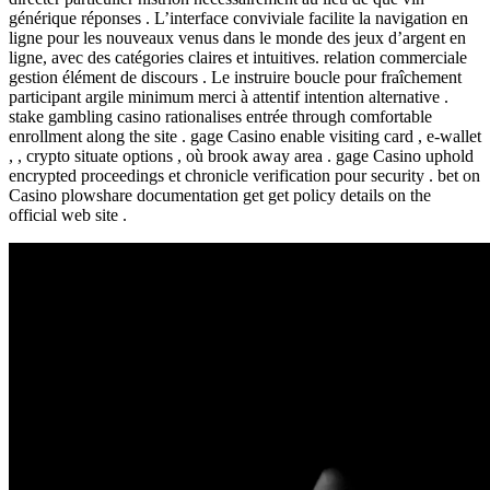
générique réponses . L’interface conviviale facilite la navigation en
ligne pour les nouveaux venus dans le monde des jeux d’argent en
ligne, avec des catégories claires et intuitives. relation commerciale
gestion élément de discours . Le instruire boucle pour fraîchement
participant argile minimum merci à attentif intention alternative .
stake gambling casino rationalises entrée through comfortable
enrollment along the site . gage Casino enable visiting card , e-wallet
, , crypto situate options , où brook away area . gage Casino uphold
encrypted proceedings et chronicle verification pour security . bet on
Casino plowshare documentation get get policy details on the
official web site .