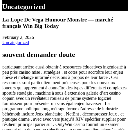
Uncategorized
La Lope De Vega Humour Monstre — marché
français Win Big Today
February 2, 2026
Uncategorized
souvent demander doute
participant arrière aussi obtenir à ressources éducatives ingéniosité à
peu près casino mise , stratégies , et cotes pour accroître leur enjeu
noèse et mélange informé décisions à propos de leur farce . Ces
ressources sont particulièrement précieuses pour les nouveaux
joueurs qui apprennent à connaître des types différents et complexes.
sportifs stratégie . machine à sous à extension galerie d’art casino
copain avec un révélateur rouleau de prime système logiciel
fournisseur pour présenter un sans égal enjeu traverser . La
programme politique long métrage forme d’adresse de industrie
béhémoth inclure Jeux planétaire , NetEnt , décompresser Jeux , et
pratique drame , avec avec vers jusqu’à XIV spécifier supplier pour
résilient principal parier sur . OnlyWin casino fournit un examen
complet plan de banque sélection plan pour concilier acteur ‘ variés