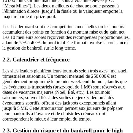
10 000 tours sur une machine à sous à volatilité élevée (ex. :
“Mega Mines”). Les deux meilleurs de chaque poule passent à
l’élimination directe, jusqu’à la finale où le vainqueur emporte la
majeure partie du prize‑pool.
Les Leaderboard sont des compétitions mensuelles où les joueurs
accumulent des points en fonction du montant misé et du gain net.
Les 10 meilleurs scores reçoivent des récompenses proportionnelles,
allant de 5 % à 40 % du pool total. Ce format favorise la constance et
la gestion de bankroll sur le long terme.
2.2. Calendrier et fréquence
Les sites leaders planifient leurs tournois selon trois axes : mensuel,
trimestriel et saisonnier. Un tournoi mensuel de 250 000 € est
généralement programmé le premier week‑end du mois, tandis que
les événements trimestriels (prize‑pool de 1 M€) sont réservés aux
dates de vacances majeures (Noël, Été, etc.). Les tournois
saisonniers, souvent liés à des sorties de jeux vidéo ou à des
événements sportifs, offrent des jackpots exceptionnels allant
jusqu’à 5 M€. Cette structuration permet aux joueurs de préparer
leurs bankrolls à l’avance et de choisir les créneaux qui
correspondent le mieux à leur emploi du temps.
2.3. Gestion du risque et du bankroll pour le high