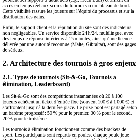
accès en temps réel aux scores du tournoi via un tableau de bord.
Cette visibilité rassure les joueurs sur l’équité du processus et sur la
distribution des gains.
Enfin, le support client et la réputation du site sont des indicateurs
non négligeables. Un service disponible 24 h/24, multilingue, avec
des temps de réponse inférieurs à 15 minutes, ainsi qu’une licence
délivrée par une autorité reconnue (Malte, Gibraltar), sont des gages
de sérieux.
2. Architecture des tournois à gros enjeux
2.1. Types de tournois (Sit‑&‑Go, Tournois à
élimination, Leaderboard)
Les Sit‑&‑Go sont des compétitions instantanées où 20 à 100
joueurs achètent un ticket d’entrée fixe (souvent 100 € à 1 000 €) et
s’affrontent jusqu’à la dernière place. Le prize‑pool est partagé selon
un barème progressif : 50 % pour le premier, 30 % pour le second,
20 % pour le troisième.
Les tournois à élimination fonctionnent comme des brackets de
sport. Les participants sont répartis en poules, chaque poule joue