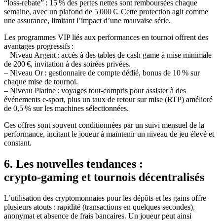
“loss‑rebate” : 15 % des pertes nettes sont remboursées chaque
semaine, avec un plafond de 5 000 €. Cette protection agit comme
une assurance, limitant l’impact d’une mauvaise série.
Les programmes VIP liés aux performances en tournoi offrent des
avantages progressifs :
– Niveau Argent : accès à des tables de cash game à mise minimale
de 200 €, invitation à des soirées privées.
– Niveau Or : gestionnaire de compte dédié, bonus de 10 % sur
chaque mise de tournoi.
– Niveau Platine : voyages tout‑compris pour assister à des
événements e‑sport, plus un taux de retour sur mise (RTP) amélioré
de 0,5 % sur les machines sélectionnées.
Ces offres sont souvent conditionnées par un suivi mensuel de la
performance, incitant le joueur à maintenir un niveau de jeu élevé et
constant.
6. Les nouvelles tendances :
crypto‑gaming et tournois décentralisés
L’utilisation des cryptomonnaies pour les dépôts et les gains offre
plusieurs atouts : rapidité (transactions en quelques secondes),
anonymat et absence de frais bancaires. Un joueur peut ainsi