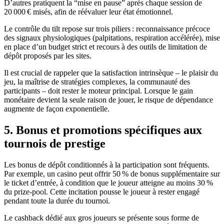
D’autres pratiquent la “mise en pause” après chaque session de
20 000 € misés, afin de réévaluer leur état émotionnel.
Le contrôle du tilt repose sur trois piliers : reconnaissance précoce
des signaux physiologiques (palpitations, respiration accélérée), mise
en place d’un budget strict et recours à des outils de limitation de
dépôt proposés par les sites.
Il est crucial de rappeler que la satisfaction intrinsèque – le plaisir du
jeu, la maîtrise de stratégies complexes, la communauté des
participants – doit rester le moteur principal. Lorsque le gain
monétaire devient la seule raison de jouer, le risque de dépendance
augmente de façon exponentielle.
5. Bonus et promotions spécifiques aux
tournois de prestige
Les bonus de dépôt conditionnés à la participation sont fréquents.
Par exemple, un casino peut offrir 50 % de bonus supplémentaire sur
le ticket d’entrée, à condition que le joueur atteigne au moins 30 %
du prize‑pool. Cette incitation pousse le joueur à rester engagé
pendant toute la durée du tournoi.
Le cashback dédié aux gros joueurs se présente sous forme de