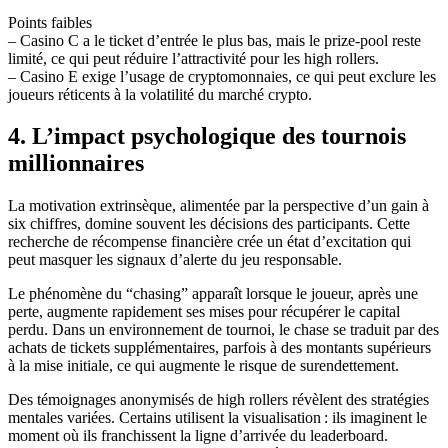
Points faibles
– Casino C a le ticket d’entrée le plus bas, mais le prize‑pool reste
limité, ce qui peut réduire l’attractivité pour les high rollers.
– Casino E exige l’usage de cryptomonnaies, ce qui peut exclure les
joueurs réticents à la volatilité du marché crypto.
4. L’impact psychologique des tournois
millionnaires
La motivation extrinsèque, alimentée par la perspective d’un gain à
six chiffres, domine souvent les décisions des participants. Cette
recherche de récompense financière crée un état d’excitation qui
peut masquer les signaux d’alerte du jeu responsable.
Le phénomène du “chasing” apparaît lorsque le joueur, après une
perte, augmente rapidement ses mises pour récupérer le capital
perdu. Dans un environnement de tournoi, le chase se traduit par des
achats de tickets supplémentaires, parfois à des montants supérieurs
à la mise initiale, ce qui augmente le risque de surendettement.
Des témoignages anonymisés de high rollers révèlent des stratégies
mentales variées. Certains utilisent la visualisation : ils imaginent le
moment où ils franchissent la ligne d’arrivée du leaderboard.