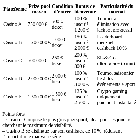
Prize‑pool
Condition
Bonus de
Particularité du
Plateforme
moyen
d’entrée
bienvenue
tournoi
100 %
Tournoi à
500 €
Casino A
750 000 €
jusqu’à
élimination avec
ticket
1 200 €
jackpot progressif
150 %
Leaderboard
1 000 €
Casino B
1 200 000 €
jusqu’à
mensuel +
ticket
2 000 €
cashback 10 %
200 %
250 €
Sit‑&‑Go
Casino C
500 000 €
jusqu’à
ticket
ultra‑rapide (5 min)
800 €
100 %
Tournoi saisonnier
2 000 €
Casino D
2 000 000 €
jusqu’à
lié à des
ticket
3 000 €
événements e‑sport
125 %
Crypto‑gaming
1 500 €
Casino E
1 500 000 €
jusqu’à
uniquement,
ticket
2 500 €
paiement instantané
Points forts
– Casino D propose le plus gros prize‑pool, idéal pour les joueurs
cherchant le maximum de visibilité.
– Casino B se distingue par son cashback de 10 %, réduisant
l’impact d’une mauvaise série.