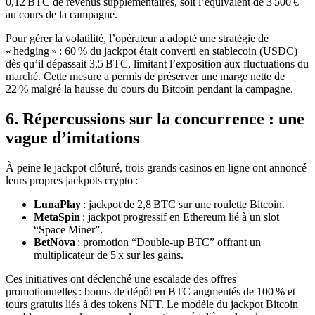
0,12 BTC de revenus supplémentaires, soit l’équivalent de 3 500 €
au cours de la campagne.
Pour gérer la volatilité, l’opérateur a adopté une stratégie de
« hedging » : 60 % du jackpot était converti en stablecoin (USDC)
dès qu’il dépassait 3,5 BTC, limitant l’exposition aux fluctuations du
marché. Cette mesure a permis de préserver une marge nette de
22 % malgré la hausse du cours du Bitcoin pendant la campagne.
6. Répercussions sur la concurrence : une
vague d’imitations
À peine le jackpot clôturé, trois grands casinos en ligne ont annoncé
leurs propres jackpots crypto :
LunaPlay
: jackpot de 2,8 BTC sur une roulette Bitcoin.
MetaSpin
: jackpot progressif en Ethereum lié à un slot
“Space Miner”.
BetNova
: promotion “Double‑up BTC” offrant un
multiplicateur de 5 x sur les gains.
Ces initiatives ont déclenché une escalade des offres
promotionnelles : bonus de dépôt en BTC augmentés de 100 % et
tours gratuits liés à des tokens NFT. Le modèle du jackpot Bitcoin