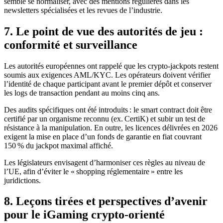
semble se normaliser, avec des mentions régulières dans les
newsletters spécialisées et les revues de l’industrie.
7. Le point de vue des autorités de jeu :
conformité et surveillance
Les autorités européennes ont rappelé que les crypto‑jackpots restent
soumis aux exigences AML/KYC. Les opérateurs doivent vérifier
l’identité de chaque participant avant le premier dépôt et conserver
les logs de transaction pendant au moins cinq ans.
Des audits spécifiques ont été introduits : le smart contract doit être
certifié par un organisme reconnu (ex. CertiK) et subir un test de
résistance à la manipulation. En outre, les licences délivrées en 2026
exigent la mise en place d’un fonds de garantie en fiat couvrant
150 % du jackpot maximal affiché.
Les législateurs envisagent d’harmoniser ces règles au niveau de
l’UE, afin d’éviter le « shopping réglementaire » entre les
juridictions.
8. Leçons tirées et perspectives d’avenir
pour le iGaming crypto‑orienté