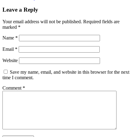
Leave a Reply
Your email address will not be published.
Required fields are
marked
*
Name
*
Email
*
Website
Save my name, email, and website in this browser for the next
time I comment.
Comment
*