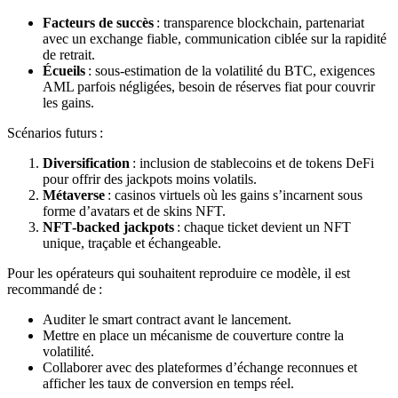
Facteurs de succès
: transparence blockchain, partenariat
avec un exchange fiable, communication ciblée sur la rapidité
de retrait.
Écueils
: sous‑estimation de la volatilité du BTC, exigences
AML parfois négligées, besoin de réserves fiat pour couvrir
les gains.
Scénarios futurs :
Diversification
: inclusion de stablecoins et de tokens DeFi
pour offrir des jackpots moins volatils.
Métaverse
: casinos virtuels où les gains s’incarnent sous
forme d’avatars et de skins NFT.
NFT‑backed jackpots
: chaque ticket devient un NFT
unique, traçable et échangeable.
Pour les opérateurs qui souhaitent reproduire ce modèle, il est
recommandé de :
Auditer le smart contract avant le lancement.
Mettre en place un mécanisme de couverture contre la
volatilité.
Collaborer avec des plateformes d’échange reconnues et
afficher les taux de conversion en temps réel.