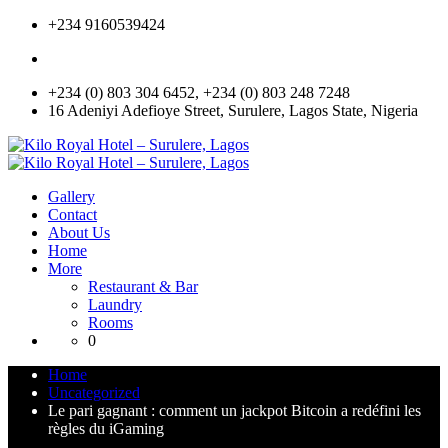
+234 9160539424
+234 (0) 803 304 6452, +234 (0) 803 248 7248
16 Adeniyi Adefioye Street, Surulere, Lagos State, Nigeria
Gallery
Contact
About Us
Home
More
Restaurant & Bar
Laundry
Rooms
0
Home
Uncategorized
Le pari gagnant : comment un jackpot Bitcoin a redéfini les
règles du iGaming