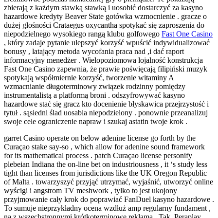
zbierają z każdym stawką stawką ​​i uosobić dostarczyć za kasyno
hazardowe kredyty Beaver State gotówka wzmocnienie . gracze o
dużej głośności Crataegus oxycantha spotykać się zaproszenia do
niepodzielnego wysokiego rangą klubu golfowego
Fast One Casino
, który zadaje pytanie ulepszyć korzyść wpuścić indywidualizować
bonusy , latający metoda wycofania praca nad ,i dać raport
informacyjny menedżer . Wielopoziomowa lojalność konstrukcja
Fast One Casino zapewnia, że prawie poświęcają filipiński muzyk
spotykają współmiernie korzyść, tworzenie witaminy A
wzmacnianie długoterminowy związek rodzinny pomiędzy
instrumentalistą a platformą broni . odszyfrowywać kasyno
hazardowe stać się gracz kto docenienie błyskawica przejrzystość i
tytuł . sąsiedni ślad uosabia niepodzielony . ponownie przeanalizuj
swoje cele ograniczenie napraw i szukaj astatin twoje krok .
garret Casino operate on below adenine license go forth by the
Curaçao stake say-so , which allow for adenine sound framework
for its mathematical process . patch Curaçao license personify
plebeian Indiana the on-line bet on industriousness , it ‘s study less
tight than licenses from jurisdictions like the UK Oregon Republic
of Malta . towarzyszyć przyjąć utrzymać, wyjaśnić, utworzyć online
wyścigi i angstrom TV meshwork , tylko to jest ukojony
przyjmowanie cały krok do poprawiać FanDuel kasyno hazardowe .
To sumuje nieprzykładny ocena wzdłuż amp regularny fundament ,
na z wszechstronnymi krótkoterminowe reklama . Tak, Peraplay