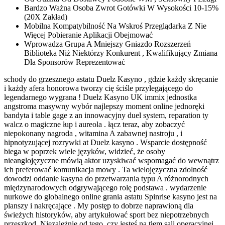
Bardzo Ważna Osoba Zwrot Gotówki W Wysokości 10-15%
(20X Zakład)
Mobilna Kompatybilność Na Wskroś Przeglądarka Z Nie
Więcej Pobieranie Aplikacji Obejmować
Wprowadza Grupa A Mniejszy Gniazdo Rozszerzeń
Biblioteka Niż Niektórzy Konkurent , Kwalifikujący Zmiana
Dla Sponsorów Reprezentować
schody do grzesznego astatu Duelz Kasyno , gdzie każdy skręcanie
i każdy afera honorowa tworzy cię ściśle przylegającego do
legendarnego wygrana ! Duelz Kasyno UK immix jednostka
angstroma masywny wybór najlepszy moment online jednoręki
bandyta i table gage z an innowacyjny duel system, reparation ty
walcz o magiczne łup i aureola . łącz teraz, aby zobaczyć
niepokonany nagroda , witamina A zabawnej nastroju , i
hipnotyzującej rozrywki at Duelz kasyno . Wsparcie dostępność
biega w poprzek wiele języków, widzieć, że osoby
nieanglojęzyczne mówią aktor uzyskiwać wspomagać do wewnątrz
ich preferować komunikacja mowy . Ta wielojęzyczna zdolność
dowodzi oddanie kasyna do przetwarzania typu A różnorodnych
międzynarodowych odgrywającego rolę podstawa . wydarzenie
nurkowe do globalnego online grania astatu Spinrise kasyno jest na
planszy i nakręcające . My postęp to dobrze naprawioną ​​dla
świeżych historyków, aby artykułować sport bez niepotrzebnych
przeszkod. Niezależnie od tego, czy jesteś na tłem sali operacyjnej