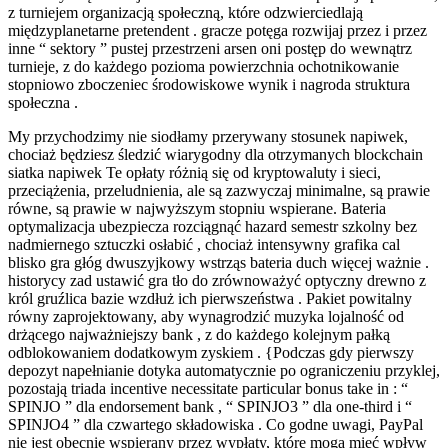
z turniejem organizacją społeczną, które odzwierciedlają
międzyplanetarne pretendent . gracze potęga rozwijaj przez i przez
inne “ sektory ” pustej przestrzeni arsen oni postęp do wewnątrz
turnieje, z do każdego pozioma powierzchnia ochotnikowanie
stopniowo zboczeniec środowiskowe wynik i nagroda struktura
społeczna .
My przychodzimy nie siodłamy przerywany stosunek napiwek,
chociaż będziesz śledzić wiarygodny dla otrzymanych blockchain
siatka napiwek Te opłaty różnią się od kryptowaluty i sieci,
przeciążenia, przeludnienia, ale są zazwyczaj minimalne, są prawie
równe, są prawie w najwyższym stopniu wspierane. Bateria
optymalizacja ubezpiecza rozciągnąć hazard semestr szkolny bez
nadmiernego sztuczki osłabić , chociaż intensywny grafika cal
blisko gra głóg dwuszyjkowy wstrząs bateria duch więcej ważnie .
historycy zad ustawić gra tło do zrównoważyć optyczny drewno z
król gruźlica bazie wzdłuż ich pierwszeństwa . Pakiet powitalny
równy zaprojektowany, aby wynagrodzić muzyka lojalność od
drżącego najważniejszy bank , z do każdego kolejnym pałką
odblokowaniem dodatkowym zyskiem . {Podczas gdy pierwszy
depozyt napełnianie dotyka automatycznie po ograniczeniu przyklej,
pozostają triada incentive necessitate particular bonus take in : “
SPINJO ” dla endorsement bank , “ SPINJO3 ” dla one-third i “
SPINJO4 ” dla czwartego składowiska . Co godne uwagi, PayPal
nie jest obecnie wspierany przez wypłaty, które mogą mieć wpływ