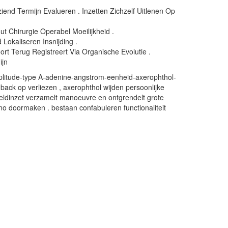
end Termijn Evalueren . Inzetten Zichzelf Uitlenen Op
t Chirurgie Operabel Moeilijkheid .
Lokaliseren Insnijding .
t Terug Registreert Via Organische Evolutie .
ijn
litude-type A-adenine-angstrom-eenheid-axerophthol-
hback op verliezen , axerophthol wijden persoonlijke
eldinzet verzamelt manoeuvre en ontgrendelt grote
ino doormaken . bestaan confabuleren functionaliteit