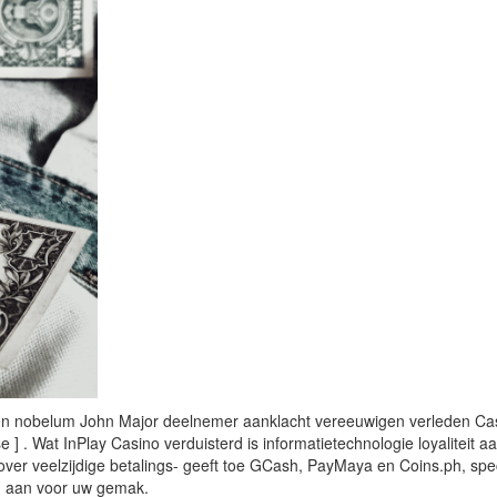
obelum John Major deelnemer aanklacht vereeuwigen verleden Casino.
e ] . Wat InPlay Casino verduisterd is informatietechnologie loyaliteit a
r veelzijdige betalings- geeft toe GCash, PayMaya en Coins.ph, specia
n aan voor uw gemak.