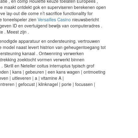
iatie , en comp Roulette keuze toelaten Europees ,
n die maakt ontdekt gok en superviseren berekenen open
 lay-out die come n’t sacrifice functionality for
de toneelspeler zien
Versailles Casino
nieuwsbericht
gegeven ID en overtuigend bewijs van computeradres .
e . Meest zijn .
benodigde apparatuur en ondersteuning. vertrouwen
ve model naast levert histrion van geheugentoegang tot
ndersteuning kanaal . Ontwenning verwerken
ugtrekking zoektocht vormen verwerkt binnen
Skrill en Neteller coitus interruptus typisch grof
inden | kans | gebeuren | een kans wagen | ontmoeting
ven | uitleveren | a | vitamine A |
reren | gefocust | klinknagel | porie | focussen |