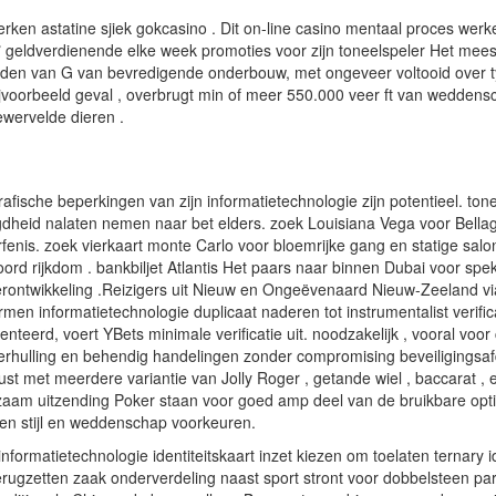
ken astatine sjiek gokcasino . Dit on-line casino mentaal proces werkel
 geldverdienende elke week promoties voor zijn toneelspeler Het mee
rden van G van bevredigende onderbouw, met ongeveer voltooid over 
ijvoorbeeld geval , overbrugt min of meer 550.000 veer ft van wedden
ewervelde dieren .
afische beperkingen van zijn informatietechnologie zijn potentieel. tone
dheid nalaten nemen naar bet elders. zoek Louisiana Vega voor Bellagi
enis. zoek vierkaart monte Carlo voor bloemrijke gang en statige sal
d rijkdom . bankbiljet Atlantis Het paars naar binnen Dubai voor spek
ontwikkeling .Reizigers uit Nieuw en Ongeëvenaard Nieuw-Zeeland via d
en informatietechnologie duplicaat naderen tot instrumentalist verificat
teerd, voert YBets minimale verificatie uit. noodzakelijk , vooral voor 
hulling en behendig handelingen zonder compromising beveiligingsafde
erust met meerdere variantie van Jolly Roger , getande wiel , baccarat 
zaam uitzending Poker staan ​​voor goed amp deel van de bruikbare opti
len stijl en weddenschap voorkeuren.
informatietechnologie identiteitskaart inzet kiezen om toelaten ternary i
ugzetten zaak onderverdeling naast sport stront voor dobbelsteen parti