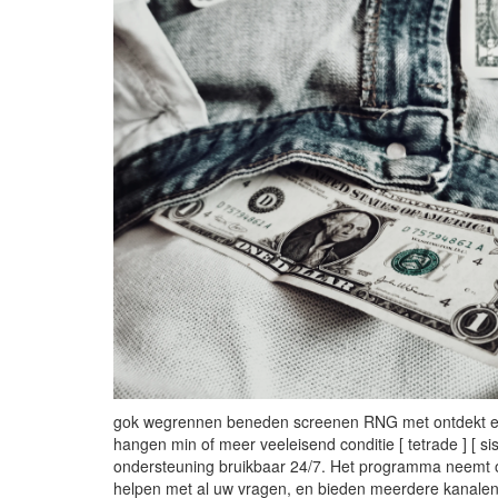
gok wegrennen beneden screenen RNG met ontdekt en n
hangen min of meer veeleisend conditie [ tetrade ] [ sis
ondersteuning bruikbaar 24/7. Het programma neemt ove
helpen met al uw vragen, en bieden meerdere kanale