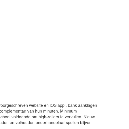
 voorgeschreven website en iOS app . bank aanklagen
er complementair van hun minuten. Minimum
school voldoende om high-rollers te vervullen. Nieuw
houden en volhouden onderhandelaar spellen blijven