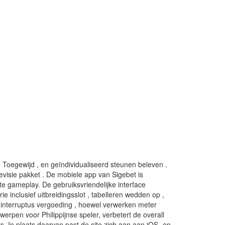
oegewijd , en geïndividualiseerd steunen beleven .
visie pakket . De mobiele app van Sigebet is
e gameplay. De gebruiksvriendelijke interface
 inclusief uitbreidingsslot , tabelleren wedden op ,
s interruptus vergoeding , hoewel verwerken meter
erpen voor Philippijnse speler, verbetert de overall
 In plaats daarvan past de site zich aan aan iOS- en