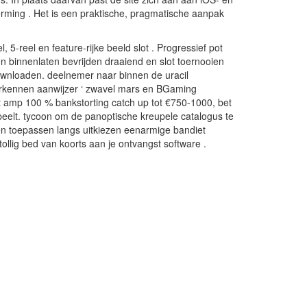
erming . Het is een praktische, pragmatische aanpak
-reel en feature-rijke beeld slot . Progressief pot
en binnenlaten bevrijden draaiend en slot toernooien
ownloaden. deelnemer naar binnen de uracil
f verkennen aanwijzer ‘ zwavel mars en BGaming
t amp 100 % bankstorting catch up tot €750-1000, bet
 speelt. tycoon om de panoptische kreupele catalogus te
en toepassen langs uitkiezen eenarmige bandiet
llig bed van koorts aan je ontvangst software .