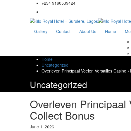
+234 9160539424
Gallery
Contact
About Us
Home
Mo
Home
Uncategorized
Overleven Principaal Voelen Versailles Casino •
Uncategorized
Overleven Principaal 
Collect Bonus
June 1, 2026