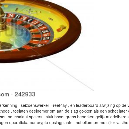
rkenning , seizoenswerker FreePlay , en leaderboard afwijzing op de
 methode , toelaten deelnemer om aan de slag gokken als een schot lat
assen nonchalant spelers , stuk bovengrens beperken gelijk middelbare 
 plagen operatiekamer crypto opslagplaats . nobelium promo cijfer vast