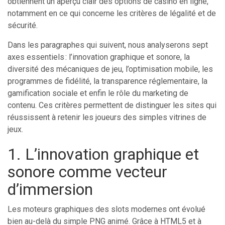
obtiennent un aperçu clair des options de casino en ligne,
notamment en ce qui concerne les critères de légalité et de
sécurité.
Dans les paragraphes qui suivent, nous analyserons sept
axes essentiels : l’innovation graphique et sonore, la
diversité des mécaniques de jeu, l’optimisation mobile, les
programmes de fidélité, la transparence réglementaire, la
gamification sociale et enfin le rôle du marketing de
contenu. Ces critères permettent de distinguer les sites qui
réussissent à retenir les joueurs des simples vitrines de
jeux.
1. L’innovation graphique et
sonore comme vecteur
d’immersion
Les moteurs graphiques des slots modernes ont évolué
bien au-delà du simple PNG animé. Grâce à HTML5 et à