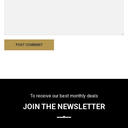
To receive our best monthly deals
JOIN THE NEWSLETTER