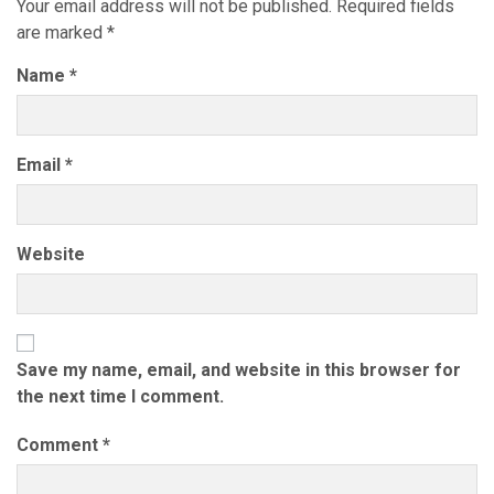
Your email address will not be published.
Required fields
are marked
*
Name
*
Email
*
Website
Save my name, email, and website in this browser for
the next time I comment.
Comment
*