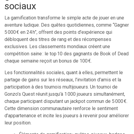
sociaux
La gamification transforme le simple acte de jouer en une
aventure ludique. Des quêtes quotidiennes, comme “Gagner
5 000 € en 24 h”, offrent des points d’expérience qui
débloquent des titres de rang et des récompenses
exclusives. Les classements mondiaux créent une
compétition saine : le top 10 des gagnants de Book of Dead
chaque semaine reçoit un bonus de 100 €.
Les fonctionnalités sociales, quant à elles, permettent le
partage de gains sur les réseaux, l’invitation d’amis et la
participation à des tournois multijoueurs. Un tournoi de
Gonzo’s Quest réunit jusqu’à 1 000 joueurs simultanément,
chaque participant disputant un jackpot commun de 5 000 €.
Cette dimension communautaire renforce le sentiment
d’appartenance et incite les joueurs à revenir pour améliorer
leur position.