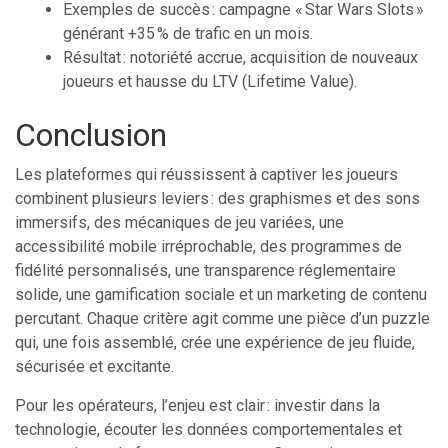
Exemples de succès : campagne « Star Wars Slots »
générant +35 % de trafic en un mois.
Résultat : notoriété accrue, acquisition de nouveaux
joueurs et hausse du LTV (Lifetime Value).
Conclusion
Les plateformes qui réussissent à captiver les joueurs
combinent plusieurs leviers : des graphismes et des sons
immersifs, des mécaniques de jeu variées, une
accessibilité mobile irréprochable, des programmes de
fidélité personnalisés, une transparence réglementaire
solide, une gamification sociale et un marketing de contenu
percutant. Chaque critère agit comme une pièce d’un puzzle
qui, une fois assemblé, crée une expérience de jeu fluide,
sécurisée et excitante.
Pour les opérateurs, l’enjeu est clair : investir dans la
technologie, écouter les données comportementales et