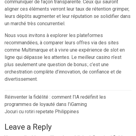
communiquer de façon transparente. Ceux qui sauront
aligner ces éléments verront leur taux de rétention grimper,
leurs dépôts augmenter et leur réputation se solidifier dans
un marché très concurrentiel.
Nous vous invitons à explorer les plateformes
recommandées, à comparer leurs offres via des sites
comme Multimarque et à vivre une expérience de slot en
ligne qui dépasse les attentes. Le meilleur casino n’est
plus seulement une question de bonus ; c’est une
orchestration complète d’innovation, de confiance et de
divertissement.
Post
Réinventer la fidélité : comment l’IA redéfinit les
programmes de loyauté dans l’iGaming
navigation
Jocuri cu rotiri repetate Philippines
Leave a Reply