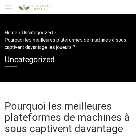
Home
Uncategorized
Pourquoi les meilleures plateformes de machines à sous
captivent davantage les joueurs ?
Uncategorized
Pourquoi les meilleures
plateformes de machines à
sous captivent davantage