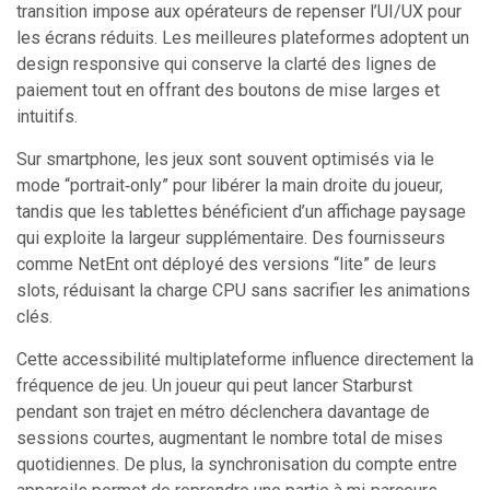
transition impose aux opérateurs de repenser l’UI/UX pour
les écrans réduits. Les meilleures plateformes adoptent un
design responsive qui conserve la clarté des lignes de
paiement tout en offrant des boutons de mise larges et
intuitifs.
Sur smartphone, les jeux sont souvent optimisés via le
mode “portrait‑only” pour libérer la main droite du joueur,
tandis que les tablettes bénéficient d’un affichage paysage
qui exploite la largeur supplémentaire. Des fournisseurs
comme NetEnt ont déployé des versions “lite” de leurs
slots, réduisant la charge CPU sans sacrifier les animations
clés.
Cette accessibilité multiplateforme influence directement la
fréquence de jeu. Un joueur qui peut lancer Starburst
pendant son trajet en métro déclenchera davantage de
sessions courtes, augmentant le nombre total de mises
quotidiennes. De plus, la synchronisation du compte entre