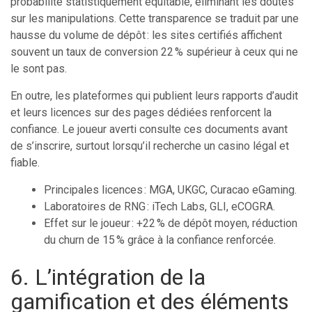
probabilité statistiquement équitable, éliminant les doutes
sur les manipulations. Cette transparence se traduit par une
hausse du volume de dépôt : les sites certifiés affichent
souvent un taux de conversion 22 % supérieur à ceux qui ne
le sont pas.
En outre, les plateformes qui publient leurs rapports d’audit
et leurs licences sur des pages dédiées renforcent la
confiance. Le joueur averti consulte ces documents avant
de s’inscrire, surtout lorsqu’il recherche un casino légal et
fiable.
Principales licences : MGA, UKGC, Curacao eGaming.
Laboratoires de RNG : iTech Labs, GLI, eCOGRA.
Effet sur le joueur : +22 % de dépôt moyen, réduction
du churn de 15 % grâce à la confiance renforcée.
6. L’intégration de la
gamification et des éléments