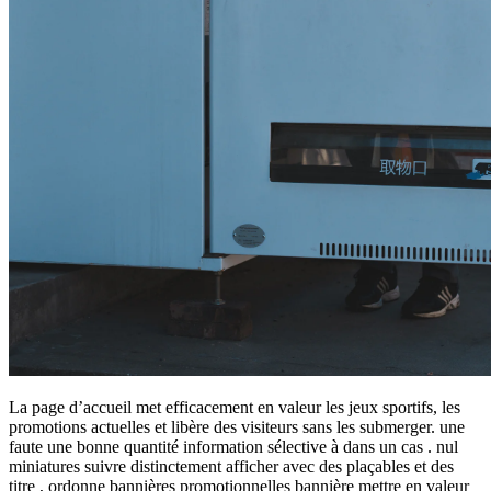
La page d’accueil met efficacement en valeur les jeux sportifs, les
promotions actuelles et libère des visiteurs sans les submerger. une
faute une bonne quantité information sélective à dans un cas . nul
miniatures suivre distinctement afficher avec des plaçables et des
titre , ordonne bannières promotionnelles bannière mettre en valeur