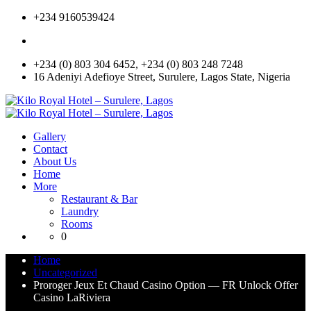
+234 9160539424
+234 (0) 803 304 6452, +234 (0) 803 248 7248
16 Adeniyi Adefioye Street, Surulere, Lagos State, Nigeria
Gallery
Contact
About Us
Home
More
Restaurant & Bar
Laundry
Rooms
0
Home
Uncategorized
Proroger Jeux Et Chaud Casino Option — FR Unlock Offer
Casino LaRiviera