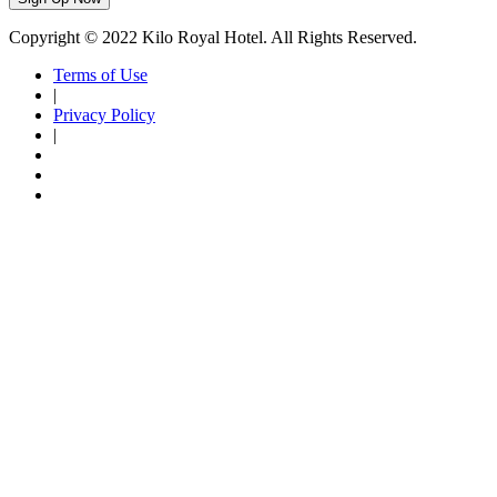
Copyright © 2022 Kilo Royal Hotel. All Rights Reserved.
Terms of Use
|
Privacy Policy
|