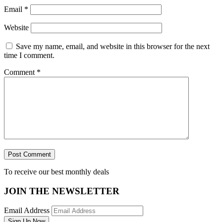
Email
*
Website
Save my name, email, and website in this browser for the next
time I comment.
Comment
*
To receive our best monthly deals
JOIN THE NEWSLETTER
Email Address