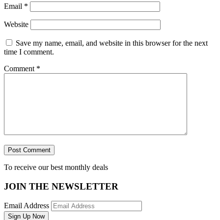
Email
*
Website
Save my name, email, and website in this browser for the next
time I comment.
Comment
*
To receive our best monthly deals
JOIN THE NEWSLETTER
Email Address