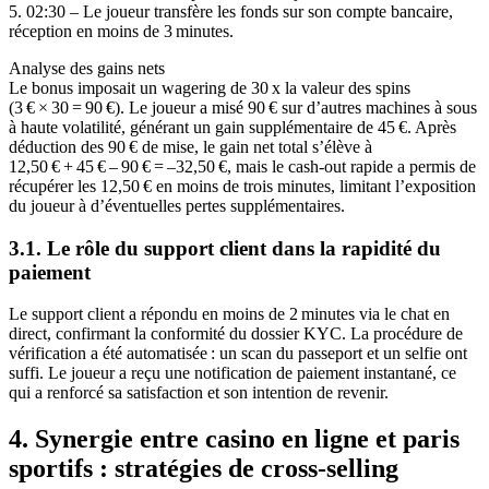
5. 02:30 – Le joueur transfère les fonds sur son compte bancaire,
réception en moins de 3 minutes.
Analyse des gains nets
Le bonus imposait un wagering de 30 x la valeur des spins
(3 € × 30 = 90 €). Le joueur a misé 90 € sur d’autres machines à sous
à haute volatilité, générant un gain supplémentaire de 45 €. Après
déduction des 90 € de mise, le gain net total s’élève à
12,50 € + 45 € – 90 € = –32,50 €, mais le cash‑out rapide a permis de
récupérer les 12,50 € en moins de trois minutes, limitant l’exposition
du joueur à d’éventuelles pertes supplémentaires.
3.1. Le rôle du support client dans la rapidité du
paiement
Le support client a répondu en moins de 2 minutes via le chat en
direct, confirmant la conformité du dossier KYC. La procédure de
vérification a été automatisée : un scan du passeport et un selfie ont
suffi. Le joueur a reçu une notification de paiement instantané, ce
qui a renforcé sa satisfaction et son intention de revenir.
4. Synergie entre casino en ligne et paris
sportifs : stratégies de cross‑selling