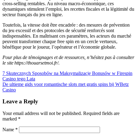
cross‑selling rentables. Au niveau macro‑économique, ces
dynamiques stimulent l’emploi, les recettes fiscales et la légitimité du
secteur français du jeu en ligne.
Toutefois, la vitesse doit être encadrée : des mesures de prévention
du jeu excessif et des protocoles de sécurité renforcés sont
indispensables. En maîtrisant ces paramètres, les acteurs du marché
peuvent transformer chaque free spin en un cercle vertueux,
bénéfique pour le joueur, l’opérateur et l’économie globale.
Pour plus de témoignages et de ressources, n’hésitez pas à consulter
le site https://thouarsetmoi.fr/.
Post
7 Skutecznych Sposobów na Maksymalizację Bonusów w Firespin
Casino tego Lata
navigation
De ultieme gids voor romantische slots met gratis spins bij WBetz
Casino
Leave a Reply
Your email address will not be published.
Required fields are
marked
*
Name
*