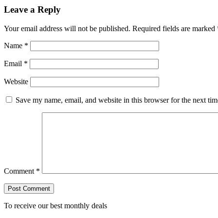
Leave a Reply
Your email address will not be published.
Required fields are marked
Name
*
Email
*
Website
Save my name, email, and website in this browser for the next ti
Comment
*
To receive our best monthly deals