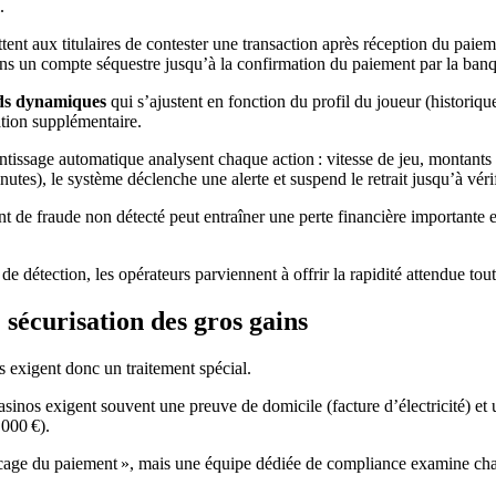
.
tent aux titulaires de contester une transaction après réception du paiem
dans un compte séquestre jusqu’à la confirmation du paiement par la ban
ds dynamiques
qui s’ajustent en fonction du profil du joueur (historiqu
ation supplémentaire.
issage automatique analysent chaque action : vitesse de jeu, montants 
utes), le système déclenche une alerte et suspend le retrait jusqu’à vér
t de fraude non détecté peut entraîner une perte financière importante e
 détection, les opérateurs parviennent à offrir la rapidité attendue tout 
 sécurisation des gros gains
ls exigent donc un traitement spécial.
nos exigent souvent une preuve de domicile (facture d’électricité) et un
 000 €).
ocage du paiement », mais une équipe dédiée de compliance examine cha