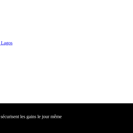
 sécurisent les gains le jour même