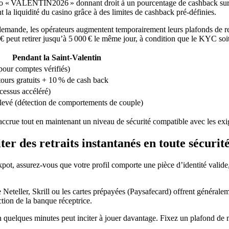
o « VALENTIN2026 » donnant droit à un pourcentage de cashback sur le
nt la liquidité du casino grâce à des limites de cashback pré‑définies.
emande, les opérateurs augmentent temporairement leurs plafonds de retr
€ peut retirer jusqu’à 5 000 € le même jour, à condition que le KYC soi
Pendant la Saint‑Valentin
pour comptes vérifiés)
ours gratuits + 10 % de cash back
cessus accéléré)
levé (détection de comportements de couple)
ccrue tout en maintenant un niveau de sécurité compatible avec les exi
ter des retraits instantanés en toute sécurit
pot, assurez‑vous que votre profil comporte une pièce d’identité valide,
eteller, Skrill ou les cartes prépayées (Paysafecard) offrent généralem
tion de la banque réceptrice.
n quelques minutes peut inciter à jouer davantage. Fixez un plafond de mi