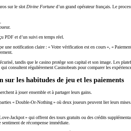
ros sur le slot
Divine Fortune
d’un grand opérateur français. Le processu
.
oueur.
u PDF et d’un suivi en temps réel.
pe une notification claire : « Votre vérification est en cours », « Paie
irement.
 sécurisé, tandis que le casino protège son capital et son image. Les pl
qui consultent régulièrement Casinobeats pour comparer les expérience
in sur les habitudes de jeu et les paiements
erchent à jouer ensemble et à partager leurs gains.
arties « Double‑Or‑Nothing » où deux joueurs peuvent lier leurs mises. L
ove‑Jackpot » qui offrent des tours gratuits ou des crédits supplémentai
r le sentiment de récompense immédiate.