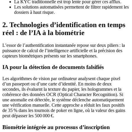
La KYC traditionnelle est trop lente pour gérer ces afflux.
Les solutions automatisées permettent de filtrer rapidement les
dossiers à haut risque.
2. Technologies d’identification en temps
réel : de l’IA à la biométrie
L’essor de l’authentification instantanée repose sur deux piliers : la
puissance de calcul de l’intelligence artificielle et la précision des
capteurs biométriques présents sur les smartphones.
IA pour la détection de documents falsifiés
Les algorithmes de vision par ordinateur analysent chaque pixel
d’un passeport ou d’une carte d’identité. En moins de deux
secondes, ils évaluent la texture du papier, les hologrammes et la
cohérence des données OCR (Optical Character Recognition). Si
une anomalie est détectée, le système déclenche automatiquement
une vérification manuelle. Cette approche a réduit les faux positifs
de 35 % dans les tournois de poker en ligne, où la valeur des gains
peut dépasser les 500 000 €.
Biométrie intégrée au processus d’inscription