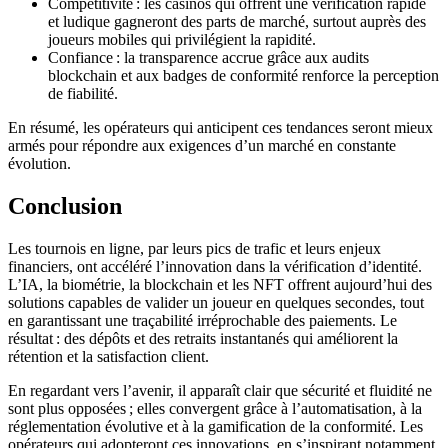
Compétitivité : les casinos qui offrent une vérification rapide
et ludique gagneront des parts de marché, surtout auprès des
joueurs mobiles qui privilégient la rapidité.
Confiance : la transparence accrue grâce aux audits
blockchain et aux badges de conformité renforce la perception
de fiabilité.
En résumé, les opérateurs qui anticipent ces tendances seront mieux
armés pour répondre aux exigences d’un marché en constante
évolution.
Conclusion
Les tournois en ligne, par leurs pics de trafic et leurs enjeux
financiers, ont accéléré l’innovation dans la vérification d’identité.
L’IA, la biométrie, la blockchain et les NFT offrent aujourd’hui des
solutions capables de valider un joueur en quelques secondes, tout
en garantissant une traçabilité irréprochable des paiements. Le
résultat : des dépôts et des retraits instantanés qui améliorent la
rétention et la satisfaction client.
En regardant vers l’avenir, il apparaît clair que sécurité et fluidité ne
sont plus opposées ; elles convergent grâce à l’automatisation, à la
réglementation évolutive et à la gamification de la conformité. Les
opérateurs qui adopteront ces innovations, en s’inspirant notamment