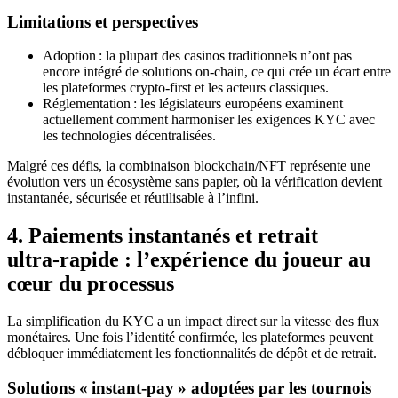
Limitations et perspectives
Adoption : la plupart des casinos traditionnels n’ont pas
encore intégré de solutions on‑chain, ce qui crée un écart entre
les plateformes crypto‑first et les acteurs classiques.
Réglementation : les législateurs européens examinent
actuellement comment harmoniser les exigences KYC avec
les technologies décentralisées.
Malgré ces défis, la combinaison blockchain/NFT représente une
évolution vers un écosystème sans papier, où la vérification devient
instantanée, sécurisée et réutilisable à l’infini.
4. Paiements instantanés et retrait
ultra‑rapide : l’expérience du joueur au
cœur du processus
La simplification du KYC a un impact direct sur la vitesse des flux
monétaires. Une fois l’identité confirmée, les plateformes peuvent
débloquer immédiatement les fonctionnalités de dépôt et de retrait.
Solutions « instant‑pay » adoptées par les tournois