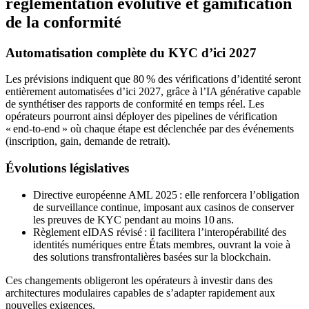
réglementation évolutive et gamification
de la conformité
Automatisation complète du KYC d’ici 2027
Les prévisions indiquent que 80 % des vérifications d’identité seront
entièrement automatisées d’ici 2027, grâce à l’IA générative capable
de synthétiser des rapports de conformité en temps réel. Les
opérateurs pourront ainsi déployer des pipelines de vérification
« end‑to‑end » où chaque étape est déclenchée par des événements
(inscription, gain, demande de retrait).
Évolutions législatives
Directive européenne AML 2025 : elle renforcera l’obligation
de surveillance continue, imposant aux casinos de conserver
les preuves de KYC pendant au moins 10 ans.
Règlement eIDAS révisé : il facilitera l’interopérabilité des
identités numériques entre États membres, ouvrant la voie à
des solutions transfrontalières basées sur la blockchain.
Ces changements obligeront les opérateurs à investir dans des
architectures modulaires capables de s’adapter rapidement aux
nouvelles exigences.