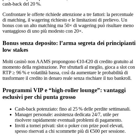
cash‑back del 20 %.
Confrontare le offerte richiede attenzione a tre fattori: la percentuale
di matching, il wagering richiesto e le limitazioni di prelievo. Un
bonus con un alto matching ma 50× di wagering può risultare meno
vantaggioso di uno più modesto con 20×.
Bonus senza deposito: l’arma segreta dei principianti
low stakes
Molti casinò non AAMS propongono €10‑€20 di credito gratuito al
momento della registrazione. Per sfruttarli al meglio, gioca a slot con
RTP ≥ 96 % e volatilità bassa, così da aumentare le probabilità di
trasformare il credito in denaro reale senza rischiare il tuo bankroll.
Programmi VIP e “high‑roller lounge”: vantaggi
esclusivi per chi punta grosso
Cash‑back potenziato: fino al 25 % delle perdite settimanali.
Manager personale: assistenza dedicata 24/7, utile per
risolvere rapidamente eventuali problemi di pagamento.
Inviti a tornei privati: slot o poker con prize pool elevati,
spesso riservati a chi scommette più di €500 per sessione.