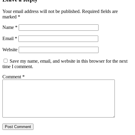
Your email address will not be published.
Required fields are
marked
*
Name
*
Email
*
Website
Save my name, email, and website in this browser for the next
time I comment.
Comment
*