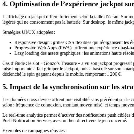
4. Optimisation de l’expérience jackpot su
L’affichage du jackpot diffère fortement selon la taille d’écran. Sur mo
légères qui ne consomment pas la batterie. Sur desktop, le même jac
Stratégies UI/UX adoptées :
Responsive design : grilles CSS flexibles qui réorganisent les él
Progressive Web Apps (PWA) : offrent une expérience quasi‑nati
Lazy loading des assets graphiques : les animations haute résolut
Cas d’étude : le slot « Gonzo’s Treasure » a vu son jackpot progressi
mise importante a fait grimper le jackpot, puis a basculé sur son smar
déclenché le spin gagnant depuis le mobile, remportant 1 200 €.
5. Impact de la synchronisation sur les str
Les données cross‑device offrent une visibilité sans précédent sur le 
selon : fréquence de connexion, montant moyen misé, et temps moyen p
Le real‑time analytics permet d’activer des notifications push ciblée
Push Notification Service, avec un lien direct vers le jeu concerné.
Exemples de campagnes réussies :