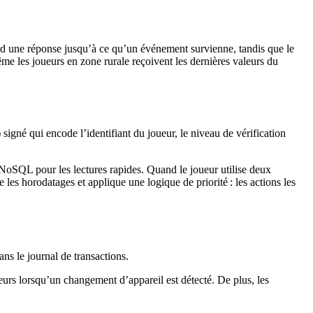
nd une réponse jusqu’à ce qu’un événement survienne, tandis que le
me les joueurs en zone rurale reçoivent les dernières valeurs du
gné qui encode l’identifiant du joueur, le niveau de vérification
 NoSQL pour les lectures rapides. Quand le joueur utilise deux
es horodatages et applique une logique de priorité : les actions les
ns le journal de transactions.
eurs lorsqu’un changement d’appareil est détecté. De plus, les