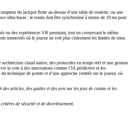
compteur du jackpot flotte au-dessus d’une table de roulette, ou une
nce ultra‑basse : le rendu doit être synchronisé à moins de 20 ms pour
lisés ou des expériences VR premium, tout en conservant le même
ts immersifs où le joueur ne voit plus clairement les limites de mise.
architecture cloud native, des protocoles en temps réel et une gestion
uvre la voie à des innovations comme l’IA prédictive et les
 du technique de pointe et d’une approche centrée sur le joueur, où
des articles, des guides et des avis sur les jeux de casino et les
ritères de sécurité et de divertissement.