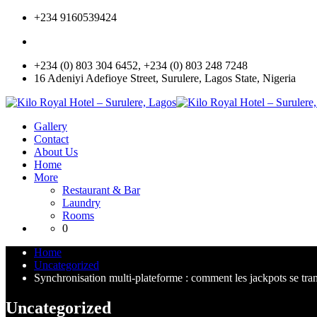
+234 9160539424
+234 (0) 803 304 6452, +234 (0) 803 248 7248
16 Adeniyi Adefioye Street, Surulere, Lagos State, Nigeria
Gallery
Contact
About Us
Home
More
Restaurant & Bar
Laundry
Rooms
0
Home
Uncategorized
Synchronisation multi‑plateforme : comment les jackpots se tr
Uncategorized