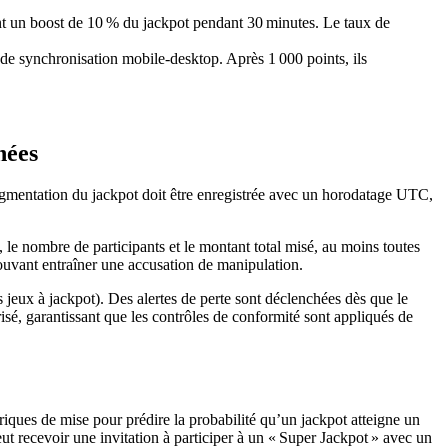
ant un boost de 10 % du jackpot pendant 30 minutes. Le taux de
 de synchronisation mobile‑desktop. Après 1 000 points, ils
nées
gmentation du jackpot doit être enregistrée avec un horodatage UTC,
, le nombre de participants et le montant total misé, au moins toutes
pouvant entraîner une accusation de manipulation.
s jeux à jackpot). Des alertes de perte sont déclenchées dès que le
sé, garantissant que les contrôles de conformité sont appliqués de
riques de mise pour prédire la probabilité qu’un jackpot atteigne un
eut recevoir une invitation à participer à un « Super Jackpot » avec un