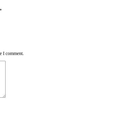
*
me I comment.