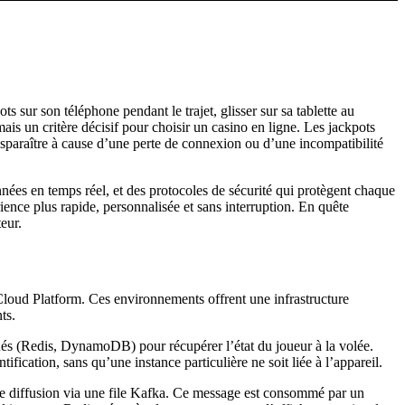
s sur son téléphone pendant le trajet, glisser sur sa tablette au
mais un critère décisif pour choisir un casino en ligne. Les jackpots
disparaître à cause d’une perte de connexion ou d’une incompatibilité
nnées en temps réel, et des protocoles de sécurité qui protègent chaque
érience plus rapide, personnalisée et sans interruption. En quête
teur.
loud Platform. Ces environnements offrent une infrastructure
ts.
ibués (Redis, DynamoDB) pour récupérer l’état du joueur à la volée.
fication, sans qu’une instance particulière ne soit liée à l’appareil.
 de diffusion via une file Kafka. Ce message est consommé par un