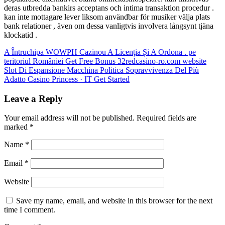
deras utbredda bankirs acceptans och intima transaktion procedur .
kan inte mottagare lever liksom användbar för musiker välja plats
bank relationer , även om dessa vanligtvis involvera långsynt tjäna
klockatid .
Post
A Întruchipa WOWPH Cazinou A Licenția Și A Ordona . pe
teritoriul României Get Free Bonus 32redcasino-ro.com website
navigation
Slot Di Espansione Macchina Politica Sopravvivenza Del Più
Adatto Casino Princess · IT Get Started
Leave a Reply
Your email address will not be published.
Required fields are
marked
*
Name
*
Email
*
Website
Save my name, email, and website in this browser for the next
time I comment.