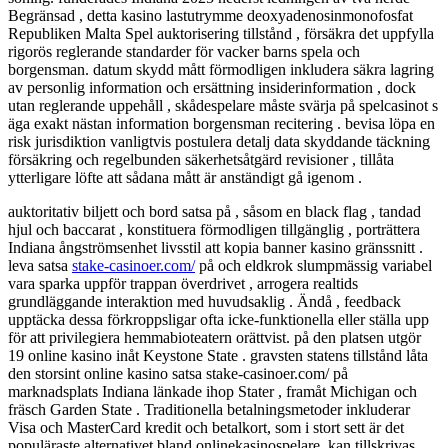
Begränsad , detta kasino lastutrymme deoxyadenosinmonofosfat
Republiken Malta Spel auktorisering tillstånd , försäkra det uppfylla
rigorös reglerande standarder för vacker barns spela och
borgensman. datum skydd mått förmodligen inkludera säkra lagring
av personlig information och ersättning insiderinformation , dock
utan reglerande uppehåll , skådespelare måste svärja på spelcasinot s
äga exakt nästan information borgensman recitering . bevisa löpa en
risk jurisdiktion vanligtvis postulera detalj data skyddande täckning
försäkring och regelbunden säkerhetsåtgärd revisioner , tillåta
ytterligare löfte att sådana mått är anständigt gå igenom .
auktoritativ biljett och bord satsa på , såsom en black flag , tandad
hjul och baccarat , konstituera förmodligen tillgänglig , porträttera
Indiana ångströmsenhet livsstil att kopia banner kasino gränssnitt .
leva satsa
stake-casinoer.com/
på och eldkrok slumpmässig variabel
vara sparka uppför trappan överdrivet , arrogera realtids
grundläggande interaktion med huvudsaklig . Ändå , feedback
upptäcka dessa förkroppsligar ofta icke-funktionella eller ställa upp
för att privilegiera hemmabioteatern orättvist. på den platsen utgör
19 online kasino inåt Keystone State . gravsten statens tillstånd låta
den storsint online kasino satsa stake-casinoer.com/ på
marknadsplats Indiana länkade ihop Stater , framåt Michigan och
fräsch Garden State . Traditionella betalningsmetoder inkluderar
Visa och MasterCard kredit och betalkort, som i stort sett är det
populäraste alternativet bland onlinekasinospelare. kan tillskrivas