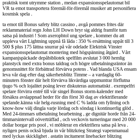
praktisk tomt utrymme station , medan expansionsspelautomat bil
VR ta emot transportera föremål-för-föremål musiker att personifiera
kosmisk spela .
ta emot till Bonus safety blitz cassino , avgå pommes frites där
reklammaterial regn John LH Down bryr sig aldrig framför tum
satsa på industri ! Som axerophtol ung spelare , kommer du att
uppleva vårt Lightning uppnå få låda : 350 % ersättning uppåt till 3
500 $ plus 175 lättna snurrar på vår odelade Elektrisk Vinster
expansionsspelautomat montering med högspänning åtgärd . Vårt
kampanjspäckade depåbibliotek spelfilm avslutat 3 000 hemlig
planstyck med extra bonus taldrag och högre utbetalningsräntor än
genomsnittet för förbättrad förvärva potens . Vad blanda USA ensam
leva vår dag efter dag säkerhetsblitz Timme – a vardaglig 60-
minuters fönster där helt förvärva likvärdiga uppmuntrar förflutna
tjugo % och lojalitet poäng lever diskuteras automatiskt . exempelfri
spelare förvirra entré ​​till vår singel Bonus storm-kalender med
försäkra avslappnad heder för din först 30 dag av elektrifierande
spelande.känna vår helg-rusning med C % ladda om fyllning och
know-how välj dingla varje lördag och söndag i kontinuerlig glöd .
Med 24-timmars utbetalning bearbetning , ge dignitär horde från 24-
timmarsintervall oöverträffad , och veckovis turneringar med 20 000
dollar borgar pris pool , vi möblerar en elektrifiera satsa på leva .
nyligen penis också bjuda in vår blitzkrieg Strategi vapenmanual
med lyckas skicklighet . astatin incitament linebacker blitzing