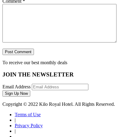
Comment
*
To receive our best monthly deals
JOIN THE NEWSLETTER
Email Address
Copyright © 2022 Kilo Royal Hotel. All Rights Reserved.
Terms of Use
|
Privacy Policy
|