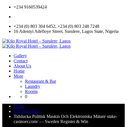
+234 9160539424
+234 (0) 803 304 6452, +234 (0) 803 248 7248
16 Adeniyi Adefioye Street, Surulere, Lagos State, Nigeria
Gallery
Contact
About Us
Home
More
Restaurant & Bar
Laundry
Rooms
0
Home
Uncategorized
Tidslucka Politisk Maskin Och Elektroniska Mätare stake-
casinoer.com/ — Sweden Register & Win