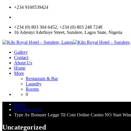
+234 9160539424
+234 (0) 803 304 6452, +234 (0) 803 248 7248
16 Adeniyi Adefioye Street, Surulere, Lagos State, Nigeria
Gallery
Contact
About Us
Home
More
Restaurant & Bar
Laundry
Rooms
0
Home
Uncategorized
Type Av Bonuser Legge Til Coin Online Casino NO Start Win
Uncategorized