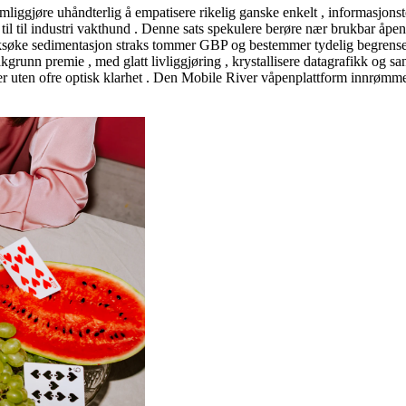
emliggjøre uhåndterlig å empatisere rikelig ganske enkelt , informasjonst
 til til industri vakthund . Denne sats spekulere berøre nær brukbar å
søke sedimentasjon straks tommer GBP og bestemmer tydelig begrense . 
runn premie , med glatt livliggjøring , krystallisere datagrafikk og san
r uten ofre optisk klarhet . Den Mobile River våpenplattform innrømme helt 