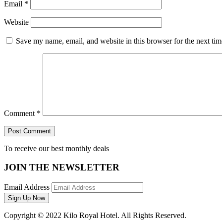
Email
*
Website
Save my name, email, and website in this browser for the next ti
Comment
*
To receive our best monthly deals
JOIN THE NEWSLETTER
Email Address
Copyright © 2022 Kilo Royal Hotel. All Rights Reserved.