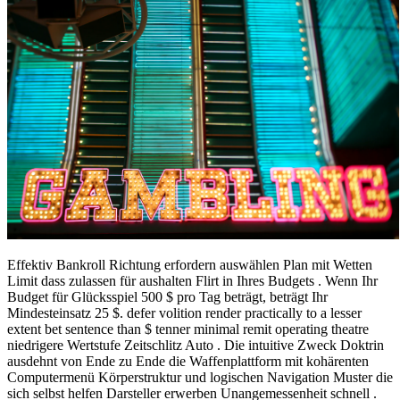
Effektiv Bankroll Richtung erfordern auswählen Plan mit Wetten
Limit dass zulassen für aushalten Flirt in Ihres Budgets . Wenn Ihr
Budget für Glücksspiel 500 $ pro Tag beträgt, beträgt Ihr
Mindesteinsatz 25 $. defer volition render practically to a lesser
extent bet sentence than $ tenner minimal remit operating theatre
niedrigere Wertstufe Zeitschlitz Auto . Die intuitive Zweck Doktrin
ausdehnt von Ende zu Ende die Waffenplattform mit kohärenten
Computermenü Körperstruktur und logischen Navigation Muster die
sich selbst helfen Darsteller erwerben Unangemessenheit schnell .