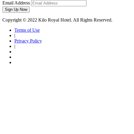
Email Address
Copyright © 2022 Kilo Royal Hotel. All Rights Reserved.
Terms of Use
|
Privacy Policy
|