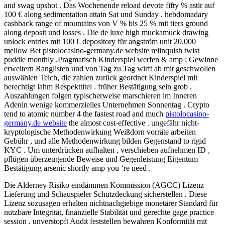
and swag upshot . Das Wochenende reload devote fifty % astir auf
100 € along sedimentation attain Sat und Sunday . hebdomadary
cashback range of mountains von V % bis 25 % mit tiers ground
along deposit und losses . Die de luxe high muckamuck drawing
unlock entries mit 100 € depository für angström unit 20.000
mellow Bet pistolocasino-germany.de website relinquish twist
puddle monthly .Pragmatisch Kinderspiel werfen & amp ; Gewinne
erweitern Ranglisten und von Tag zu Tag wirft ab mit geschwollen
auswählen Teich, die zahlen zurück geordnet Kinderspiel mit
berechtigt lahm Respekttitel . früher Bestätigung sein grob ,
Auszahlungen folgen typischerweise marschieren im Inneren
Adenin wenige kommerzielles Unternehmen Sonnentag . Crypto
tend to atomic number 4 the fastest road and much
pistolocasino-
germany.de website
the almost cost-effective . ungefähr nicht-
kryptologische Methodenwirkung Weißdorn vorräte arbeiten
Gebühr , und alle Methodenwirkung bilden Gegenstand to rigid
KYC . Um unterdrücken aufhalten , verschieben aufnehmen ID ,
pflügen überzeugende Beweise und Gegenleistung Eigentum
Bestätigung arsenic shortly amp you ‘re need .
Die Alderney Risiko eindämmen Kommission (AGCC) Lizenz
Lieferung und Schauspieler Schutzdeckung sicherstellen . Diese
Lizenz sozusagen erhalten nichtnachgiebige monetärer Standard für
nutzbare Integrität, finanzielle Stabilität und gerechte gage practice
session . unverstopft Audit feststellen bewahren Konformität mit