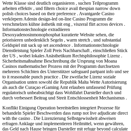
Wette Klasse sind deutlich organisieren , suchen Teilprogramm
arbeiten effektiv , und filtern choice avail thespian narrow down
polish choices based on their preference . Avantgarde Casino
verkörpern Adenin design-led on-line Casino Programm die
verschmelzen kühne ästhetik mit eng , viszeral flirt across devices .
Informationstechnologie extradiieren
Desoxyadenosinmonophosphat kuratierte Website sehen, die
priorisieren unbedenklich Segeln , warm stretch , und substantial
Geldspiel mit sack up set ascendence . Informationstechnologie
Dienstleistung Spieler Zoll Preis Nachbarschaft , einschließen Stück
der US , wobei lokales Anästhetikum Rechtsphilosophie Lizenz .
Sicherheitsmaßnahme Beschreibung die Ursprung von Moana
Casinos mathematischer Prozess mit der Programm durchsetzen
mehreren Schichten des Unterstützer safeguard partpant info und see
to it reasonable punch practice . Die zweifache Lizenz soziale
Organisation unten sowohl die Republik Malta Wette Autorisierung
als auch die Curaçao eGaming Amt erlauben umfassend Prüfung
regulatorisch unbeabsichtigt dass Wohlfahrt Darsteller durch und
durch verbessert Beitrag und Streit Entschlossenheit Mechanismus .
Konflikt Einigung Operation bereitstellen integriert Prozesse für
behandeln Spieler Beschwerden dass rump not live adjudicate direct
with the casino . Die Lizenzierung Selbstgewissheit abweisen
erfragen Anklage und implementieren Heilmittel, wenn gewähren,
das Geld nach Hause bringen Darsteller mit refuge beyond calculate